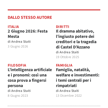
DALLO STESSO AUTORE
ITALIA
DIRITTI
2 Giugno 2026: Festa
Il dramma abitativo,
Mesta
l’ingiusto potere dei
creditori e la tragedia
di
Andrea Staiti
3 Giugno 2026
di Castel D’Azzano
di
Andrea Staiti
19 Ottobre 2025
FILOSOFIA
FAMIGLIA
L’intelligenza artificiale
Famiglia, natalità,
e i pronomi: così una
welfare e investimenti:
cosa prova a fingersi
i temi centrali per i
persona
rimpatriati
di
Andrea Staiti
di
Andrea Staiti
8 Giugno 2023
13 Dicembre 2022