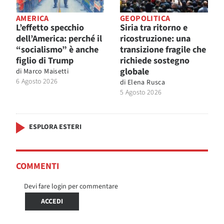
AMERICA
GEOPOLITICA
L’effetto specchio
Siria tra ritorno e
dell’America: perché il
ricostruzione: una
“socialismo” è anche
transizione fragile che
figlio di Trump
richiede sostegno
globale
di
Marco Maisetti
6 Agosto 2026
di
Elena Rusca
5 Agosto 2026
ESPLORA ESTERI
COMMENTI
Devi fare login per commentare
ACCEDI