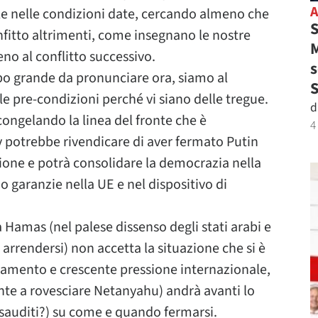
ile nelle condizioni date, cercando almeno che
S
nfitto altrimenti, come insegnano le nostre
M
eno al conflitto successivo.
s
po grande da pronunciare ora, siamo al
e pre-condizioni perché vi siano delle tregue.
d
congelando la linea del fronte che è
4
 potrebbe rivendicare di aver fermato Putin
zione e potrà consolidare la democrazia nella
 garanzie nella UE e nel dispositivo di
 Hamas (nel palese dissenso degli stati arabi e
 arrendersi) non accetta la situazione che si è
olamento e crescente pressione internazionale,
te a rovesciare Netanyahu) andrà avanti lo
 sauditi?) su come e quando fermarsi.