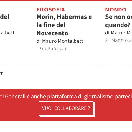
FILOSOFIA
MONDO
 del
Morin, Habermas e
Se non o
la fine del
quando?
Novecento
albetti
di
Mauro Mo
21 Maggio 2
di
Mauro Montalbetti
1 Giugno 2026
ST
ati Generali è anche piattaforma di giornalismo partec
VUOI COLLABORARE ?