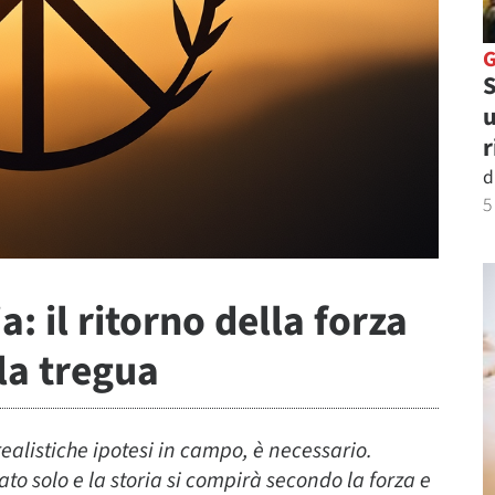
S
u
r
d
5
a: il ritorno della forza
lla tregua
realistiche ipotesi in campo, è necessario.
ato solo e la storia si compirà secondo la forza e