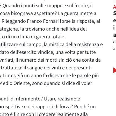
? Quando i punti sulle mappe e sul fronte, il
S
 cosa bisognava aspettare? La guerra mette a
e
 Rileggendo Franco Fornari forse la risposta, al
i
ategiche, la troviamo anche nell’idea del
suto di un clima di guerra totale.
d
lizzare sul campo, la mistica della resistenza e
2
dato dell’esercito vindice, una volta per tutte
nvariati, il numero dei morti sia ciò che conta da
trattativa: il sangue dei vinti e dei presunti
 Times già un anno fa diceva che le parole più
 Medio Oriente, sono quando si dice di voler
nti di riferimento? Usare realismo e
rospettive e dei rapporti di forza? Perché un
nto è finire con il credere realmente alla