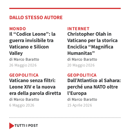
DALLO STESSO AUTORE
MONDO
INTERNET
Il “Codice Leone”: la
Christopher Olah in
guerra invisibile tra
Vaticano per la storica
Vaticano e Silicon
Enciclica “Magnifica
Valley
Humanitas”
di
Marco Baratto
di
Marco Baratto
26 Maggio 2026
20 Maggio 2026
GEOPOLITICA
GEOPOLITICA
Vaticano senza filtri:
Dall’Atlantico al Sahara:
Leone XIV e la nuova
perché una NATO oltre
era della parola diretta
l’Europa
di
Marco Baratto
di
Marco Baratto
6 Maggio 2026
15 Aprile 2026
TUTTI I POST