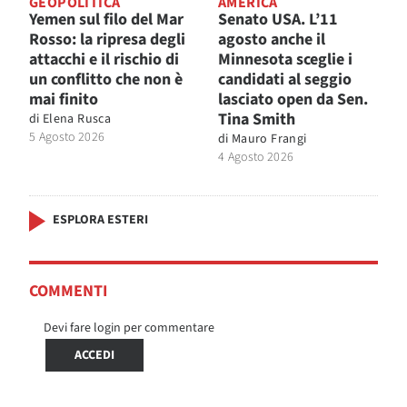
GEOPOLITICA
AMERICA
Yemen sul filo del Mar
Senato USA. L’11
Rosso: la ripresa degli
agosto anche il
attacchi e il rischio di
Minnesota sceglie i
un conflitto che non è
candidati al seggio
mai finito
lasciato open da Sen.
Tina Smith
di
Elena Rusca
5 Agosto 2026
di
Mauro Frangi
4 Agosto 2026
ESPLORA ESTERI
COMMENTI
Devi fare login per commentare
ACCEDI