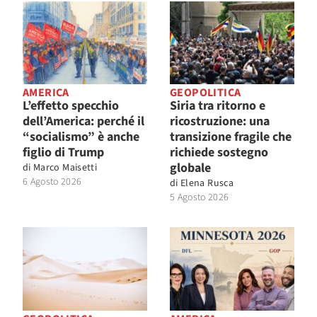
AMERICA
GEOPOLITICA
L’effetto specchio
Siria tra ritorno e
dell’America: perché il
ricostruzione: una
“socialismo” è anche
transizione fragile che
figlio di Trump
richiede sostegno
globale
di
Marco Maisetti
6 Agosto 2026
di
Elena Rusca
5 Agosto 2026