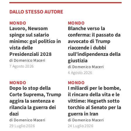
DALLO STESSO AUTORE
MONDO
MONDO
Lavoro, Newsom
Blanche verso la
spinge sul salario
conferma: il passato da
minimo: gol politico in
avvocato di Trump
vista delle
riaccende i dubbi
Presidenziali 2028
sull’indipendenza della
giustizia
di
Domenico Maceri
7 Agosto 2026
di
Domenico Maceri
4 Agosto 2026
MONDO
MONDO
Dopo lo stop della
I miliardi per le bombe,
Corte Suprema, Trump
il rincaro della vita e le
aggira la sentenza e
vittime: Hegseth sotto
rilancia la guerra dei
torchio al Senato per la
dazi
guerra in Iran
di
Domenico Maceri
di
Domenico Maceri
29 Luglio 2026
24 Luglio 2026