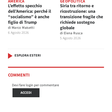
AMERICA
GEOPOLITICA
L’effetto specchio
Siria tra ritorno e
dell’America: perché il
ricostruzione: una
“socialismo” è anche
transizione fragile che
figlio di Trump
richiede sostegno
globale
di
Marco Maisetti
6 Agosto 2026
di
Elena Rusca
5 Agosto 2026
ESPLORA ESTERI
COMMENTI
Devi fare login per commentare
ACCEDI