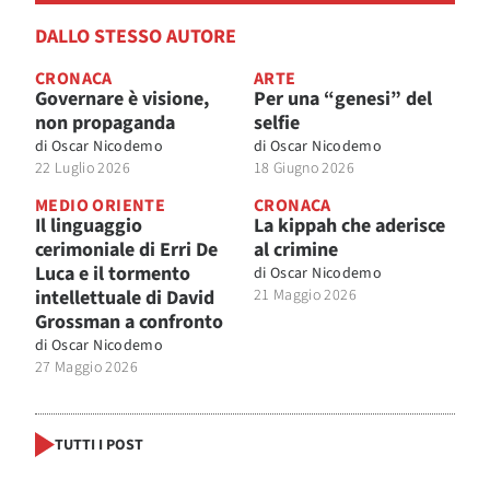
DALLO STESSO AUTORE
CRONACA
ARTE
Governare è visione,
Per una “genesi” del
non propaganda
selfie
di
Oscar Nicodemo
di
Oscar Nicodemo
22 Luglio 2026
18 Giugno 2026
MEDIO ORIENTE
CRONACA
Il linguaggio
La kippah che aderisce
cerimoniale di Erri De
al crimine
Luca e il tormento
di
Oscar Nicodemo
intellettuale di David
21 Maggio 2026
Grossman a confronto
di
Oscar Nicodemo
27 Maggio 2026
TUTTI I POST