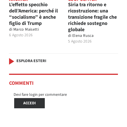
L’effetto specchio
Siria tra ritorno e
dell’America: perché il
ricostruzione: una
“socialismo” è anche
transizione fragile che
figlio di Trump
richiede sostegno
globale
di
Marco Maisetti
6 Agosto 2026
di
Elena Rusca
5 Agosto 2026
ESPLORA ESTERI
COMMENTI
Devi fare login per commentare
ACCEDI