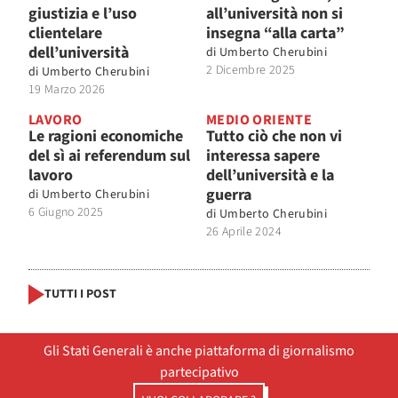
giustizia e l’uso
all’università non si
clientelare
insegna “alla carta”
dell’università
di
Umberto Cherubini
2 Dicembre 2025
di
Umberto Cherubini
19 Marzo 2026
LAVORO
MEDIO ORIENTE
Le ragioni economiche
Tutto ciò che non vi
del sì ai referendum sul
interessa sapere
lavoro
dell’università e la
guerra
di
Umberto Cherubini
6 Giugno 2025
di
Umberto Cherubini
26 Aprile 2024
TUTTI I POST
Gli Stati Generali è anche piattaforma di giornalismo
partecipativo