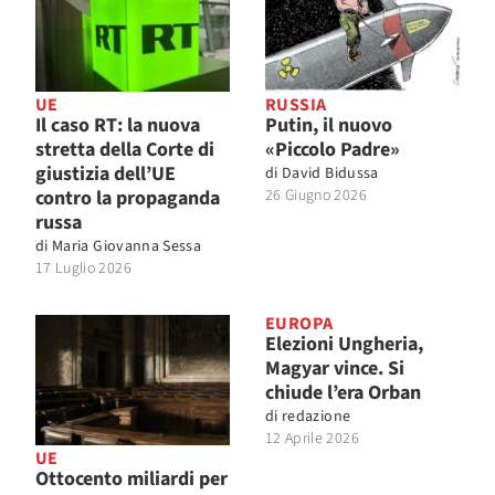
UE
RUSSIA
Il caso RT: la nuova
Putin, il nuovo
stretta della Corte di
«Piccolo Padre»
giustizia dell’UE
di
David Bidussa
contro la propaganda
26 Giugno 2026
russa
di
Maria Giovanna Sessa
17 Luglio 2026
EUROPA
Elezioni Ungheria,
Magyar vince. Si
chiude l’era Orban
di
redazione
12 Aprile 2026
UE
Ottocento miliardi per