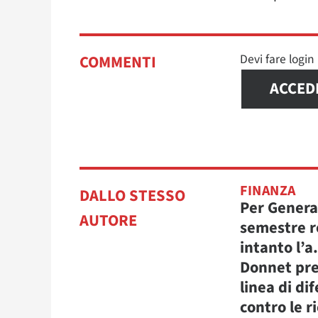
Devi fare logi
COMMENTI
ACCED
FINANZA
DALLO STESSO
Per Genera
AUTORE
semestre r
intanto l’a
Donnet pre
linea di di
contro le r