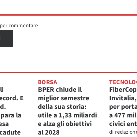
n per commentare
I
BORSA
TECNOLO
li
BPER chiude il
FiberCop
ecord. E
miglior semestre
Invitalia
.d.
della sua storia:
per porta
para la
utile a 1,33 miliardi
a 477 mi
fesa
e alza gli obiettivi
civici ent
icadute
al 2028
di
redazion