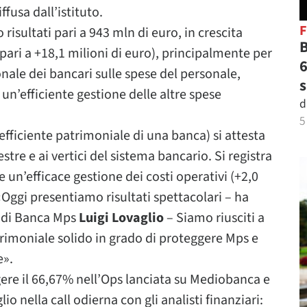
ffusa dall’istituto.
 risultati pari a 943 mln di euro, in crescita
B
pari a +18,1 milioni di euro), principalmente per
6
onale dei bancari sulle spese del personale,
s
un’efficiente gestione delle altre spese
d
5
coefficiente patrimoniale di una banca) si attesta
stre e ai vertici del sistema bancario. Si registra
 e un’efficace gestione dei costi operativi (+2,0
Oggi presentiamo risultati spettacolari – ha
 di Banca Mps
Luigi Lovaglio
– Siamo riusciti a
rimoniale solido in grado di proteggere Mps e
e».
ere il 66,67% nell’Ops lanciata su Mediobanca e
io nella call odierna con gli analisti finanziari: