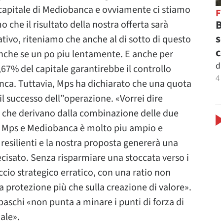
capitale di Mediobanca e ovviamente ci stiamo
B
che il risultato della nostra offerta sarà
s
tivo, riteniamo che anche al di sotto di questo
c
 anche se un po piu lentamente. E anche per
d
,67% del capitale garantirebbe il controllo
4
nca. Tuttavia, Mps ha dichiarato che una quota
il successo dell”operazione. «Vorrei dire
i che derivano dalla combinazione delle due
ti Mps e Mediobanca è molto piu ampio e
iu resilienti e la nostra proposta genererà una
ecisato. Senza risparmiare una stoccata verso i
ccio strategico erratico, con una ratio non
a protezione più che sulla creazione di valore».
paschi «non punta a minare i punti di forza di
ale».