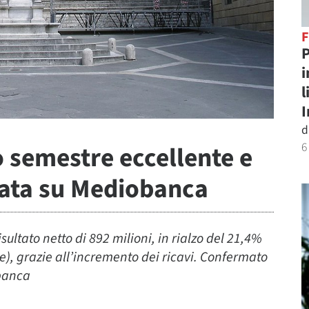
P
i
l
d
6
 semestre eccellente e
pata su Mediobanca
sultato netto di 892 milioni, in rialzo del 21,4%
ste), grazie all’incremento dei ricavi. Confermato
obanca