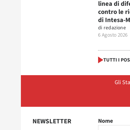
linea di di
contro le r
di Intesa-
di
redazione
6 Agosto 2026
TUTTI I PO
Gli St
NEWSLETTER
Nome