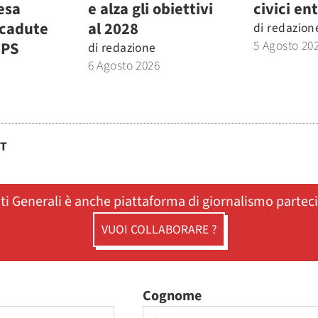
fesa
e alza gli obiettivi
civici ent
icadute
al 2028
di
redazion
5 Agosto 20
MPS
di
redazione
6 Agosto 2026
ST
ati Generali è anche piattaforma di giornalismo partec
VUOI COLLABORARE ?
Cognome