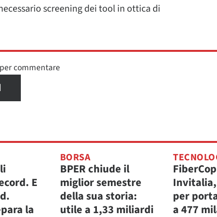
ecessario screening dei tool in ottica di
n per commentare
I
BORSA
TECNOLO
li
BPER chiude il
FiberCop
ecord. E
miglior semestre
Invitalia
.d.
della sua storia:
per porta
para la
utile a 1,33 miliardi
a 477 mi