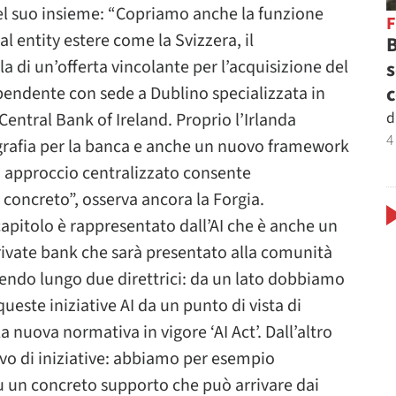
nel suo insieme: “Copriamo anche la funzione
al entity estere come la Svizzera, il
B
a di un’offerta vincolante per l’acquisizione del
s
c
pendente con sede a Dublino specializzata in
d
entral Bank of Ireland. Proprio l’Irlanda
4
rafia per la banca e anche un nuovo framework
 approccio centralizzato consente
oncreto”, osserva ancora la Forgia.
itolo è rappresentato dall’AI che è anche un
private bank che sarà presentato alla comunità
vendo lungo due direttrici: da un lato dobbiamo
queste iniziative AI da un punto di vista di
la nuova normativa in vigore ‘AI Act’. Dall’altro
vo di iniziative: abbiamo per esempio
u un concreto supporto che può arrivare dai