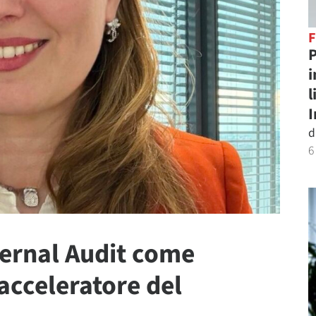
P
i
l
d
6
ternal Audit come
 acceleratore del