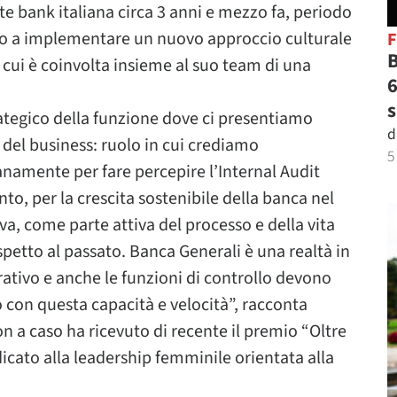
te bank italiana circa 3 anni e mezzo fa, periodo
lto a implementare un nuovo approccio culturale
B
 cui è coinvolta insieme al suo team di una
6
s
egico della funzione dove ci presentiamo
d
 del business: ruolo in cui crediamo
5
amente per fare percepire l’Internal Audit
to, per la crescita sostenibile della banca nel
va, come parte attiva del processo e della vita
spetto al passato. Banca Generali è una realtà in
rativo e anche le funzioni di controllo devono
so con questa capacità e velocità”, racconta
on a caso ha ricevuto di recente il premio “Oltre
dicato alla leadership femminile orientata alla