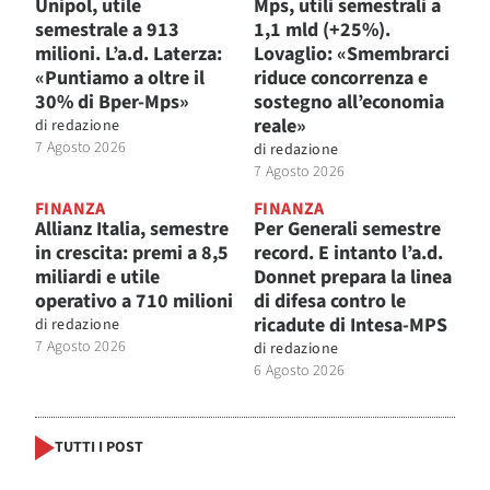
Unipol, utile
Mps, utili semestrali a
semestrale a 913
1,1 mld (+25%).
milioni. L’a.d. Laterza:
Lovaglio: «Smembrarci
«Puntiamo a oltre il
riduce concorrenza e
30% di Bper-Mps»
sostegno all’economia
reale»
di
redazione
7 Agosto 2026
di
redazione
7 Agosto 2026
FINANZA
FINANZA
Allianz Italia, semestre
Per Generali semestre
in crescita: premi a 8,5
record. E intanto l’a.d.
miliardi e utile
Donnet prepara la linea
operativo a 710 milioni
di difesa contro le
ricadute di Intesa-MPS
di
redazione
7 Agosto 2026
di
redazione
6 Agosto 2026
TUTTI I POST