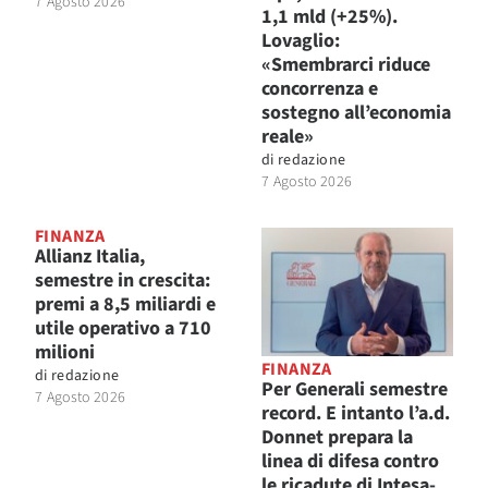
7 Agosto 2026
1,1 mld (+25%).
Lovaglio:
«Smembrarci riduce
concorrenza e
sostegno all’economia
reale»
di
redazione
7 Agosto 2026
FINANZA
Allianz Italia,
semestre in crescita:
premi a 8,5 miliardi e
utile operativo a 710
milioni
FINANZA
di
redazione
Per Generali semestre
7 Agosto 2026
record. E intanto l’a.d.
Donnet prepara la
linea di difesa contro
le ricadute di Intesa-