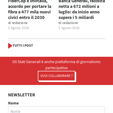
FiberCop e Invitalia,
Banca Generali, raccolta
accordo per portare la
netta a 672 milioni a
fibra a 477 mila nuovi
luglio: da inizio anno
civici entro il 2030
supera i 5 miliardi
di
redazione
di
redazione
5 Agosto 2026
5 Agosto 2026
TUTTI I POST
Gli Stati Generali è anche piattaforma di giornalismo
partecipativo
VUOI COLLABORARE ?
NEWSLETTER
Nome