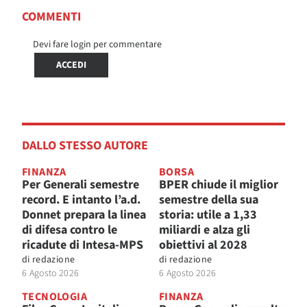
COMMENTI
Devi fare login per commentare
ACCEDI
DALLO STESSO AUTORE
FINANZA
BORSA
Per Generali semestre
BPER chiude il miglior
record. E intanto l’a.d.
semestre della sua
Donnet prepara la linea
storia: utile a 1,33
di difesa contro le
miliardi e alza gli
ricadute di Intesa-MPS
obiettivi al 2028
di
redazione
di
redazione
6 Agosto 2026
6 Agosto 2026
TECNOLOGIA
FINANZA