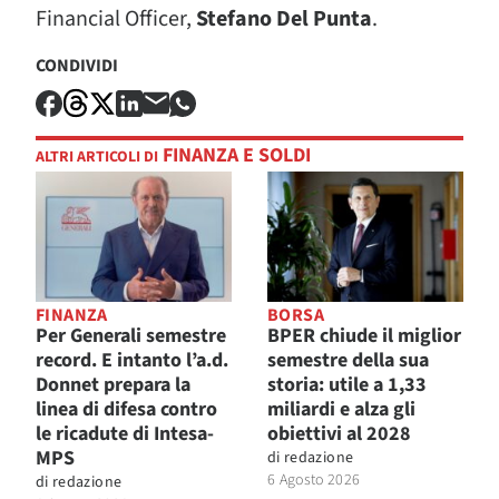
Financial Officer,
Stefano Del Punta
.
CONDIVIDI
FINANZA E SOLDI
ALTRI ARTICOLI DI
FINANZA
BORSA
Per Generali semestre
BPER chiude il miglior
record. E intanto l’a.d.
semestre della sua
Donnet prepara la
storia: utile a 1,33
linea di difesa contro
miliardi e alza gli
le ricadute di Intesa-
obiettivi al 2028
MPS
di
redazione
6 Agosto 2026
di
redazione