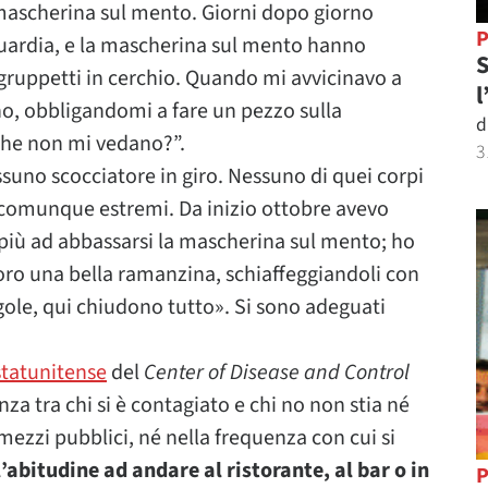
mascherina sul mento. Giorni dopo giorno
P
ardia, e la mascherina sul mento hanno
S
i gruppetti in cerchio. Quando mi avvicinavo a
l
no, obbligandomi a fare un pezzo sulla
d
che non mi vedano?”.
3
ssuno scocciatore in giro. Nessuno di quei corpi
e comunque estremi. Da inizio ottobre avevo
 più ad abbassarsi la mascherina sul mento; ho
loro una bella ramanzina, schiaffeggiandoli con
 regole, qui chiudono tutto». Si sono adeguati
statunitense
del
Center of Disease and Control
a tra chi si è contagiato e chi no non stia né
mezzi pubblici, né nella frequenza con cui si
l’abitudine ad andare al ristorante, al bar o in
P