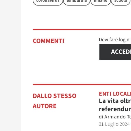
coronavirus
lombardia
milano
scuola
Devi fare logi
COMMENTI
ACCED
ENTI LOCAL
DALLO STESSO
La vita oltr
AUTORE
referendu
di
Armando T
31 Luglio 2024