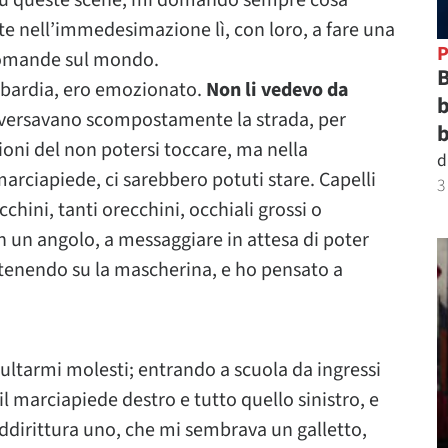
e su queste scene, mi domando sempre cosa
 nell’immedesimazione lì, con loro, a fare una
P
 domande sul mondo.
B
mbardia, ero emozionato.
Non li vedevo da
b
traversavano scompostamente la strada, per
b
azioni del non potersi toccare, ma nella
d
arciapiede, ci sarebbero potuti stare. Capelli
3
ecchini, tanti orecchini, occhiali grossi o
in un angolo, a messaggiare in attesa di poter
, tenendo su la mascherina, e ho pensato a
sultarmi molesti; entrando a scuola da ingressi
 il marciapiede destro e tutto quello sinistro, e
ddirittura uno, che mi sembrava un galletto,