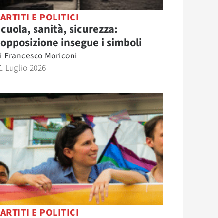
ARTITI E POLITICI
cuola, sanità, sicurezza:
’opposizione insegue i simboli
i
Francesco Moriconi
1 Luglio 2026
ARTITI E POLITICI