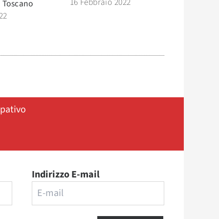
16 Febbraio 2022
 Toscano
22
ipativo
Indirizzo E-mail