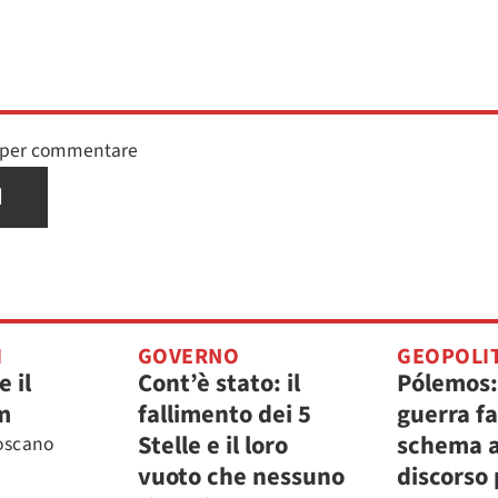
n per commentare
I
I
GOVERNO
GEOPOLI
e il
Cont’è stato: il
Pólemos: 
m
fallimento dei 5
guerra fa
Stelle e il loro
schema a
oscano
vuoto che nessuno
discorso