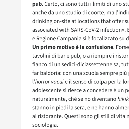
pub
. Certo, ci sono tutti i limiti di uno
anche da uno studio di coorte, ma l’ind
drinking on-site at locations that offer 
associated with SARS-CoV-2 infection». 
e Regione Campania si è focalizzato su d
Un primo motivo è la confusione
. Fors
tavolini di bar e pub, o a riempire i risto
fianco di un sedici-diciassettenne sa, tu
far baldoria: con una scuola sempre più p
l’
horror vacui
e il senso di colpa per la l
adolescente si riesce a concedere è un p
naturalmente, ché se no diventano
hiki
stanno in piedi la sera, e ne hanno alm
al ristorante. Questi sono gli stili di vit
sociologia.