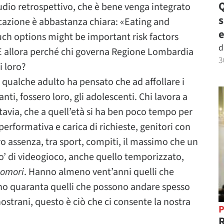
Q
 studio retrospettivo, che è bene venga integrato
icazione è abbastanza chiara: «Eating and
e
such options might be important risk factors
d
E allora perché chi governa Regione Lombardia
3
i loro?
e qualche adulto ha pensato che ad affollare i
ranti, fossero loro, gli adolescenti. Chi lavora a
ttavia, che a quell’età si ha ben poco tempo per
erformativa e carica di richieste, genitori con
oro assenza, tra sport, compiti, il massimo che un
o’ di videogioco, anche quello temporizzato,
komori
. Hanno almeno vent’anni quelli che
eno quaranta quelli che possono andare spesso
a nostrani, questo è ciò che ci consente la nostra
P
R