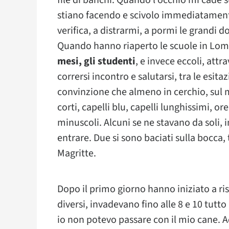
file di banchi. Quando l’occhio mi cad
stiano facendo e scivolo immediatamente
verifica, a distrarmi, a pormi le grandi
Quando hanno riaperto le scuole in Lo
mesi, gli studenti
, e invece eccoli, at
corrersi incontro e salutarsi, tra le esit
convinzione che almeno in cerchio, sul m
corti, capelli blu, capelli lunghissimi, or
minuscoli. Alcuni se ne stavano da soli, 
entrare. Due si sono baciati sulla bocca
Magritte.
Dopo il primo giorno hanno iniziato a ri
diversi, invadevano fino alle 8 e 10 tutto
io non potevo passare con il mio cane. A