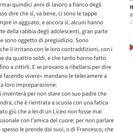
ormai quindici anni di lavoro a fianco degli
m
o dire che sì, va bene, ci sono le tappe
d
2
pre in agguato, e ancora sì, alcuni hanno
te della rabbia degli adolescenti, gran parte
che sono oggetto di pregiudizio. Sono
che li irritano con le loro contraddizioni, con i
e da quattro soldi, e che tanto hanno fatto
fino a zittirli. E se provano a ribellarsi per dire
te facendo vivere» mandano le telecamere a
lla loro impreparazione.
i inventerà per non stare con suo padre che
ndra, che è rientrata a scuola con una fatica
o giù che a lei di un Liceo non fosse mai
essionale con l’amica del cuore; per non parlare
 spesso le prende dai suoi, o di Francesco, che