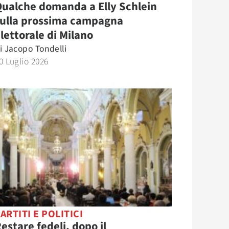
ualche domanda a Elly Schlein
sulla prossima campagna
lettorale di Milano
i
Jacopo Tondelli
0 Luglio 2026
ARTITI E POLITICI
estare fedeli, dopo il