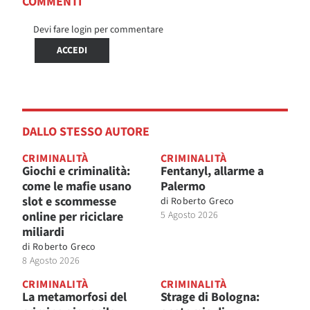
COMMENTI
Devi fare login per commentare
ACCEDI
DALLO STESSO AUTORE
CRIMINALITÀ
CRIMINALITÀ
Giochi e criminalità:
Fentanyl, allarme a
come le mafie usano
Palermo
slot e scommesse
di
Roberto Greco
online per riciclare
5 Agosto 2026
miliardi
di
Roberto Greco
8 Agosto 2026
CRIMINALITÀ
CRIMINALITÀ
La metamorfosi del
Strage di Bologna: