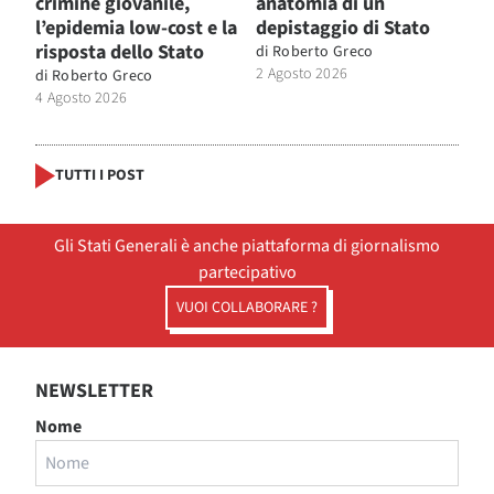
crimine giovanile,
anatomia di un
l’epidemia low-cost e la
depistaggio di Stato
risposta dello Stato
di
Roberto Greco
2 Agosto 2026
di
Roberto Greco
4 Agosto 2026
TUTTI I POST
Gli Stati Generali è anche piattaforma di giornalismo
partecipativo
VUOI COLLABORARE ?
NEWSLETTER
Nome