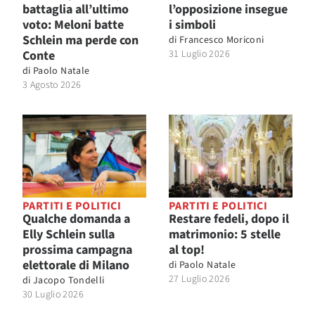
battaglia all’ultimo
l’opposizione insegue
voto: Meloni batte
i simboli
Schlein ma perde con
di
Francesco Moriconi
Conte
31 Luglio 2026
di
Paolo Natale
3 Agosto 2026
PARTITI E POLITICI
PARTITI E POLITICI
Qualche domanda a
Restare fedeli, dopo il
Elly Schlein sulla
matrimonio: 5 stelle
prossima campagna
al top!
elettorale di Milano
di
Paolo Natale
27 Luglio 2026
di
Jacopo Tondelli
30 Luglio 2026