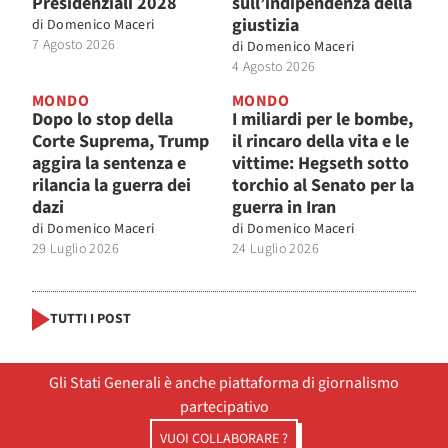
Presidenziali 2028
sull’indipendenza della
giustizia
di
Domenico Maceri
7 Agosto 2026
di
Domenico Maceri
4 Agosto 2026
MONDO
MONDO
Dopo lo stop della
I miliardi per le bombe,
Corte Suprema, Trump
il rincaro della vita e le
aggira la sentenza e
vittime: Hegseth sotto
rilancia la guerra dei
torchio al Senato per la
dazi
guerra in Iran
di
Domenico Maceri
di
Domenico Maceri
29 Luglio 2026
24 Luglio 2026
TUTTI I POST
Gli Stati Generali è anche piattaforma di giornalismo
partecipativo
VUOI COLLABORARE ?