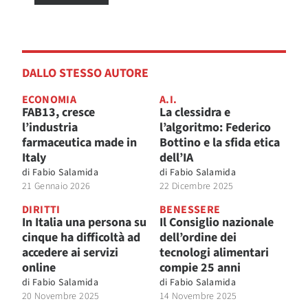
DALLO STESSO AUTORE
ECONOMIA
A.I.
FAB13, cresce
La clessidra e
l’industria
l’algoritmo: Federico
farmaceutica made in
Bottino e la sfida etica
Italy
dell’IA
di
Fabio Salamida
di
Fabio Salamida
21 Gennaio 2026
22 Dicembre 2025
DIRITTI
BENESSERE
In Italia una persona su
Il Consiglio nazionale
cinque ha difficoltà ad
dell’ordine dei
accedere ai servizi
tecnologi alimentari
online
compie 25 anni
di
Fabio Salamida
di
Fabio Salamida
20 Novembre 2025
14 Novembre 2025