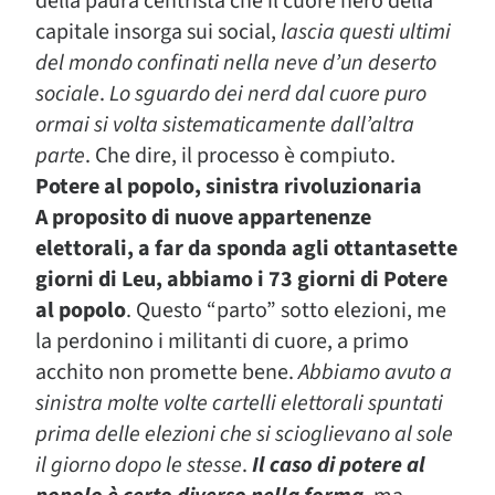
della paura centrista che il cuore nero della
capitale insorga sui social,
lascia questi
ultimi
del mondo
confinati nella neve d’un deserto
sociale
.
Lo sguardo dei nerd dal cuore puro
ormai si volta sistematicamente dall’altra
parte
.
Che dire, il processo è compiuto.
Potere al popolo, sinistra rivoluzionaria
A proposito di nuove appartenenze
elettorali, a far da sponda agli ottantasette
giorni di Leu, abbiamo i 73 giorni di Potere
al popolo
. Questo
“parto”
sotto elezioni,
me
la perdonino i militanti di cuore
, a primo
acchito non promette bene.
Abbiamo avuto a
sinistra molte volte cartelli elettorali spuntati
prima delle elezioni che si scioglievano al sole
il giorno dopo le stesse
.
Il caso di potere al