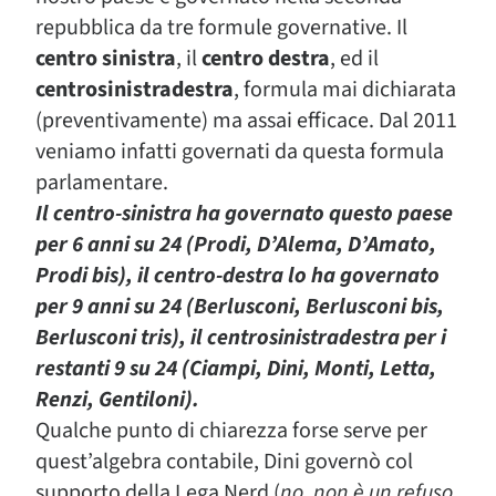
repubblica da tre formule governative. Il
centro sinistra
, il
centro destra
, ed il
centrosinistradestra
,
formula mai dichiarata
(preventivamente) ma assai efficace. Dal 2011
veniamo infatti governati da questa formula
parlamentare.
Il
centro-sinistra
ha governato questo paese
per 6 anni su 24 (
Prodi, D’Alema, D’Amato,
Prodi bis
), il
centro-destra
lo ha governato
per 9 anni su 24 (
Berlusconi, Berlusconi bis,
Berlusconi tris
), il
centrosinistradestra
per i
restanti 9 su 24 (
Ciampi, Dini, Monti, Letta,
Renzi, Gentiloni
).
Qualche punto di chiarezza forse serve per
quest’algebra contabile, Dini governò col
supporto della Lega Nerd (
no, non è un refuso,