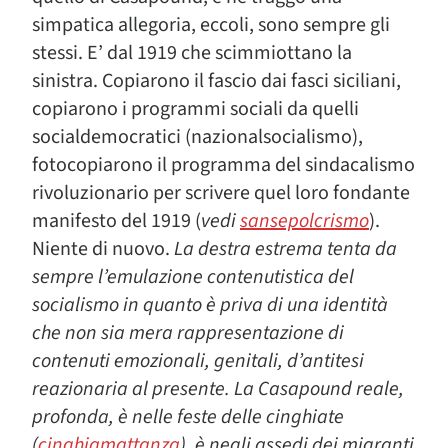
simpatica allegoria, eccoli, sono sempre gli
stessi. E’ dal 1919 che scimmiottano la
sinistra. Copiarono il
fascio
dai
fasci siciliani
,
copiarono i programmi sociali da quelli
socialdemocratici (nazionalsocialismo),
fotocopiarono il programma del sindacalismo
rivoluzionario per scrivere quel loro fondante
manifesto del 1919 (
vedi
sansepolcrismo
).
Niente di nuovo.
La destra estrema tenta da
sempre l’emulazione contenutistica del
socialismo in quanto è priva di una identità
che non sia mera rappresentazione di
contenuti emozionali, genitali, d’antitesi
reazionaria al presente.
La Casapound reale,
profonda,
è nelle feste delle cinghiat
e
(
cinghiamattanza
), è negli assedi dei migranti