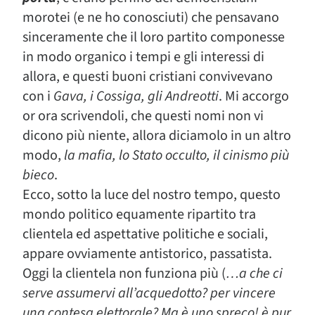
morotei
(e ne ho conosciuti) che pensavano
sinceramente che il loro partito componesse
in modo organico i tempi e gli interessi di
allora, e questi buoni cristiani convivevano
con i
Gava, i Cossiga, gli Andreotti
.
Mi accorgo
or ora scrivendoli, che questi nomi non vi
dicono più niente, allora diciamolo in un altro
modo,
la mafia, lo Stato occulto, il cinismo più
bieco
.
Ecco, sotto la luce del nostro tempo, questo
mondo politico equamente ripartito tra
clientela ed aspettative politiche e sociali,
appare ovviamente antistorico, passatista.
Oggi la clientela non funziona più (
…
a che ci
serve assumervi all’acquedotto? per vincere
una contesa elettorale? Ma è uno spreco! è pur