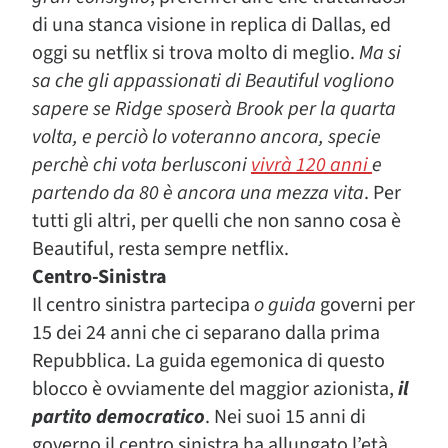
di una stanca visione in replica di Dallas, ed
oggi su netflix si trova molto di meglio.
Ma si
sa che gli appassionati di Beautiful vogliono
sapere se Ridge sposerà Brook per la quarta
volta, e perciò lo voteranno ancora, specie
perchè chi vota berlusconi
vivrà 120 anni
e
partendo da 80 è ancora una mezza vita
.
Per
tutti gli altri, per quelli che non sanno cosa è
Beautiful, resta sempre netflix.
Centro-Sinistra
Il centro sinistra partecipa
o guida
governi per
15 dei 24 anni che ci separano dalla prima
Repubblica. La guida egemonica di questo
blocco è ovviamente del maggior azionista,
il
partito democratico
. Nei suoi 15 anni di
governo il centro sinistra ha allungato l’età