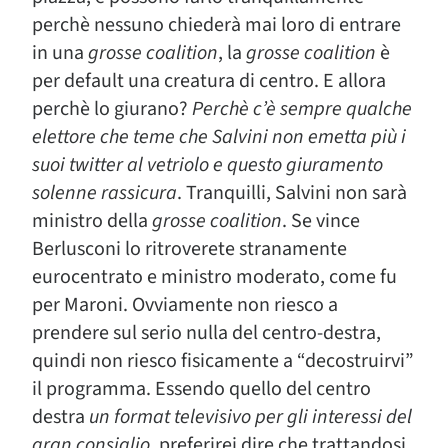
perchè nessuno chiederà mai loro di entrare
in una
grosse coalition
, la
grosse coalition
è
per default una creatura di
centro
. E allora
perchè lo giurano?
Perchè c’è sempre qualche
elettore che teme che Salvini non emetta più i
suoi twitter al vetriolo e questo giuramento
solenne rassicura
. Tranquilli, Salvini non sarà
ministro della
grosse coalition
. Se vince
Berlusconi lo ritroverete stranamente
eurocentrato e ministro moderato, come fu
per Maroni. Ovviamente non riesco a
prendere sul serio nulla del centro-destra,
quindi non riesco fisicamente a “decostruirvi”
il programma. Essendo quello del centro
destra
un
format televisivo per gli interessi del
gran consiglio
, preferirei dire che trattandosi