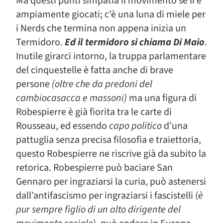
Ma questi punti simpatia il movimento se li è
ampiamente giocati; c’è una luna di miele per
i
Nerds
che termina non appena inizia un
Termidoro.
Ed il termidoro si chiama Di Maio
.
Inutile girarci intorno, la truppa parlamentare
del cinquestelle è fatta anche di brave
persone
(oltre che da predoni del
cambiocasacca e massoni)
ma una figura di
Robespierre è già fiorita tra le carte di
Rousseau, ed essendo
capo politico
d’una
pattuglia senza precisa filosofia e traiettoria,
questo Robespierre ne riscrive già da subito la
retorica. Robespierre può baciare San
Gennaro per ingraziarsi la curia, può astenersi
dall’antifascismo per ingraziarsi i fascistelli (
è
pur sempre figlio di un alto dirigente del