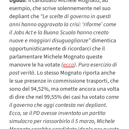
Uguali
. Il candidato Michele Mognato, ad
esempio, che scrive solennemente nel suo
depliant che
“Le scelte di governo in questi
anni hanno aggravato la crisi: ‘riforme’ come
il Jobs Act e la Buona Scuola hanno creato
nuove e maggiori disuguaglianze”
dimentica
opportunisticamente di ricordarci che il
parlamentare Michele Mognato queste
manovre le ha votate
(
ecco
)
.
Puro esercizio di
post verità
. Lo stesso Mognato riporta anche
le sue presenze in commissione trasporti, che
sono del 94,52%, ma omette ancora una volta
di dire che nel 99,55% dei casi ha votato
come
il governo che oggi contesta nei depliant
.
Ecco, se il PD avesse inventato un partito
simulacro per riassorbirlo il 5 marzo, Michele