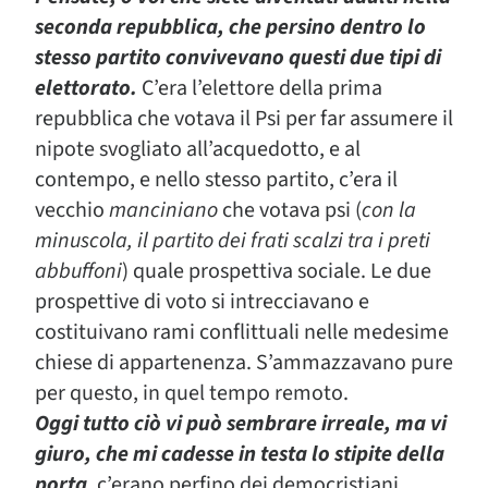
seconda repubblica, che persino dentro lo
stesso partito convivevano questi due tipi di
elettorato
.
C’era l’elettore della prima
repubblica che votava il Psi per far assumere il
nipote svogliato all’acquedotto, e al
contempo, e nello stesso partito, c’era il
vecchio
manciniano
che votava psi
(
con la
minuscola, il partito dei frati scalzi tra i preti
abbuffoni
)
quale prospettiva sociale. Le due
prospettive di voto si intrecciavano e
costituivano rami conflittuali nelle medesime
chiese di appartenenza. S’ammazzavano pure
per questo, in quel tempo remoto.
Oggi tutto ciò vi può sembrare irreale
, ma vi
giuro,
che mi cadesse in testa lo stipite della
porta
, c’erano perfino dei democristiani