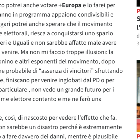
zo potrei anche votare
+Europa
e lo farei per
P
hanno in programma appaiono condivisibili e
S
agari potrei anche sperare che il movimento
l
e elettorali, riesca a conquistarsi uno spazio
d
iberi e Uguali e non sarebbe affatto male avere
3
venire. Ma non mi faccio troppe illusioni: la
ino e altri esponenti del movimento, dopo
e probabile di “assenza di vincitori” sfruttando
 finiscano per venire inglobati dal PD o per
articulare , non vedo un grande futuro per i
ome elettore contento e me ne farò una
, così, di nascosto per vedere l’effetto che fa.
n sarebbe un disastro perché è estremamente
o a fare davvero dei danni, mentre è plausibile
P