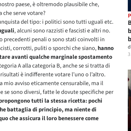
ostro paese, è oltremodo plausibile che,
a che serve votare?
P
uista del tipo: i politici sono tutti uguali etc.
B
b
uguali
, alcuni sono razzisti e fascisti e altri no.
b
precedenti penali o sono stati coinvolti in
d
scisti, corrotti, puliti o sporchi che siano,
hanno
3
tare avanti qualche marginale spostamento
egoria A alla categoria B, anche se si tratta di
 risultati è indifferente votare l’uno o l’altro.
è a mio avviso eticamente censurabile, ma il
 se sono diversi, fatte le dovute specifiche per
ù propongono tutti la stessa ricetta: pochi
he battaglia di principio, ma niente di
 quo che assicura il loro benessere come