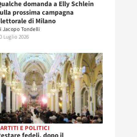
ualche domanda a Elly Schlein
sulla prossima campagna
lettorale di Milano
i
Jacopo Tondelli
0 Luglio 2026
ARTITI E POLITICI
estare fedeli, dopo il