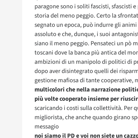
paragone sono i soliti fascisti, sfascisti
storia del meno peggio. Certo la sfrontate
segnato un epoca, può indurre gli animi se
assoluto e che, dunque, i suoi antagonis
siano il meno peggio. Pensateci un pò megl
toscani dove la banca più antica del mond
ambizioni di un manipolo di politici di 
dopo aver disintegrato quelli dei rispar
gestione mafiosa di tante cooperative, m
multicolori che nella narrazione poli
più volte cooperato insieme per riusci
scaricando i costi sulla collettività. Per 
migliorista, che anche quando girano spo
messagio
noi siamo il PD e voi non siete un cazz