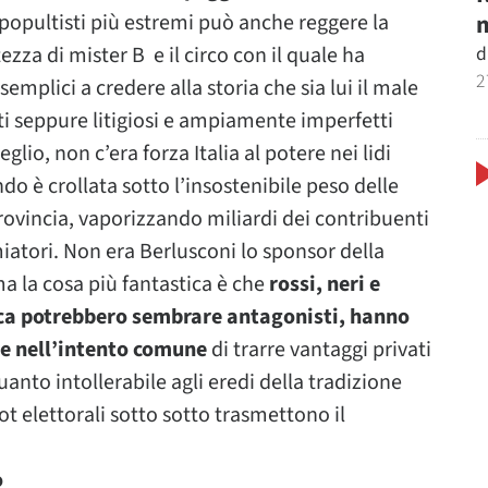
m
 e popultisti più estremi può anche reggere la
d
zza di mister B e il circo con il quale ha
2
mplici a credere alla storia che sia lui il male
ti seppure litigiosi e ampiamente imperfetti
io, non c’era forza Italia al potere nei lidi
o è crollata sotto l’insostenibile peso delle
provincia, vaporizzando miliardi dei contribuenti
miatori. Non era Berlusconi lo sponsor della
a la cosa più fantastica è che
rossi, neri e
tica potrebbero sembrare antagonisti, hanno
re nell’intento comune
di trarre vantaggi privati
quanto intollerabile agli eredi della tradizione
t elettorali sotto sotto trasmettono il
o