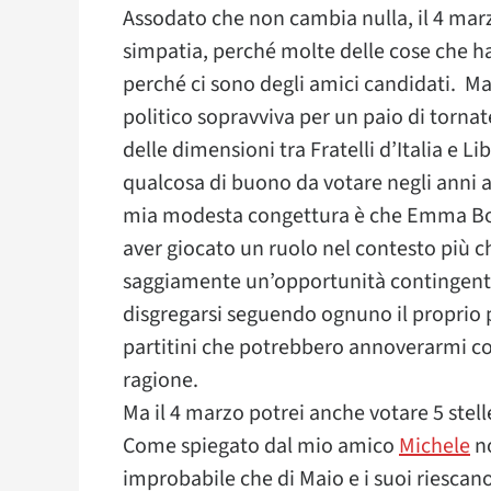
Assodato che non cambia nulla, il 4 mar
simpatia, perché molte delle cose che 
perché ci sono degli amici candidati. M
politico sopravviva per un paio di tornat
delle dimensioni tra Fratelli d’Italia e L
qualcosa di buono da votare negli anni a 
mia modesta congettura è che Emma Bon
aver giocato un ruolo nel contesto più ch
saggiamente un’opportunità contingente,
disgregarsi seguendo ognuno il proprio p
partitini che potrebbero annoverarmi c
ragione.
Ma il 4 marzo potrei anche votare 5 stelle
Come spiegato dal mio amico
Michele
no
improbabile che di Maio e i suoi riescan