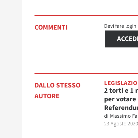
Devi fare logi
COMMENTI
ACCED
LEGISLAZI
DALLO STESSO
2 torti e 1
AUTORE
per votare 
Referend
di
Massimo Fa
23 Agosto 202