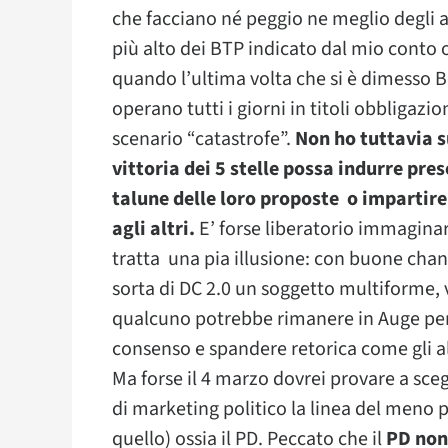
che facciano né peggio ne meglio degli al
più alto dei BTP indicato dal mio conto o
quando l’ultima volta che si è dimesso 
operano tutti i giorni in titoli obbligazi
scenario “catastrofe”.
Non ho tuttavia s
vittoria dei 5 stelle possa indurre pres
talune delle loro proposte o impartire 
agli altri.
E’ forse liberatorio immaginare
tratta una pia illusione: con buone chanc
sorta di DC 2.0 un soggetto multiforme, 
qualcuno potrebbe rimanere in Auge pe
consenso e spandere retorica come gli a
Ma forse il 4 marzo dovrei provare a sce
di marketing politico la linea del meno
quello) ossia il PD. Peccato che il
PD non 