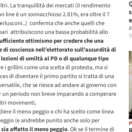
Q
tri. La tranquillità dei mercati (il rendimento
n line è un sonnacchioso 2.81%, era oltre il 7
e
Berlusconi..) conferma che anche quelli che
d
onari attribuiscono una bassa probabilità allo
3
ufficiente ottimismo per credere che una
e di coscienza nell’elettorato sull’assurdità di
lezioni di umiltà al PD o di qualunque tipo
 i grillini come una scelta di protesta, ma si
es di diventare il primo partito si tratta di una
versatile, che se riesce ad andare al governo con
r un periodo non breve imparando a comperare
ltri movimenti,
gliere il meno peggio o chi ha scelto come linea
 peggio (e andrebbe punito anche solo per
P
sia affatto il meno peggio
. Ok se il termine di
R