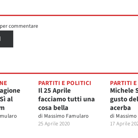
n per commentare
I
ONE
PARTITI E POLITICI
PARTITI E
 ragione
Il 25 Aprile
Michele S
Sì al
facciamo tutti una
gusto de
um
cosa bella
acerba
mularo
di
Massimo Famularo
di
Massimo
0
25 Aprile 2020
17 Aprile 20