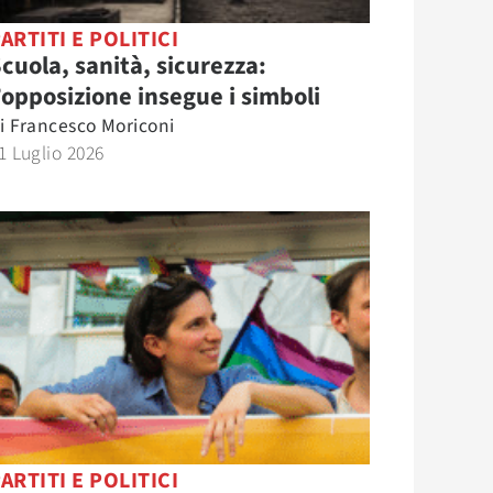
ARTITI E POLITICI
cuola, sanità, sicurezza:
’opposizione insegue i simboli
i
Francesco Moriconi
1 Luglio 2026
ARTITI E POLITICI