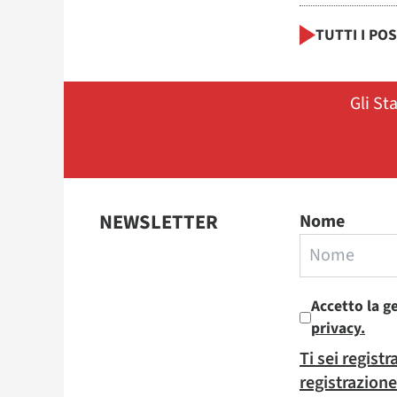
TUTTI I PO
Gli St
NEWSLETTER
Nome
Accetto la g
privacy.
Ti sei regist
registrazione