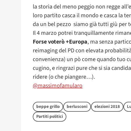
la storia del meno peggio non regge all’e
loro partito casca il mondo e casca la t
da un bel pezzo siamo già tutti giù per t
Il 4 marzo potrei tranquillamente rimaner
Forse voterò +Europa
, ma senza partic
reimaging del PD con elevata probabilità 
convenienza) un pò come quando tuo cugi
cugino, e ringrazi pure che si sia candida
ridere (o che piangere…).
@massimofamularo
beppe grillo
berlusconi
elezioni 2018
Lu
Partiti politici