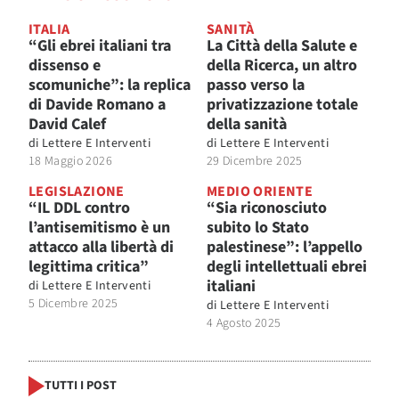
ITALIA
SANITÀ
“Gli ebrei italiani tra
La Città della Salute e
dissenso e
della Ricerca, un altro
scomuniche”: la replica
passo verso la
di Davide Romano a
privatizzazione totale
David Calef
della sanità
di
Lettere E Interventi
di
Lettere E Interventi
18 Maggio 2026
29 Dicembre 2025
LEGISLAZIONE
MEDIO ORIENTE
“IL DDL contro
“Sia riconosciuto
l’antisemitismo è un
subito lo Stato
attacco alla libertà di
palestinese”: l’appello
legittima critica”
degli intellettuali ebrei
italiani
di
Lettere E Interventi
5 Dicembre 2025
di
Lettere E Interventi
4 Agosto 2025
TUTTI I POST