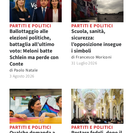
PARTITI E POLITICI
PARTITI E POLITICI
Ballottaggio alle
Scuola, sanità,
elezioni politiche,
sicurezza:
battaglia all’ultimo
l’opposizione insegue
voto: Meloni batte
i simboli
Schlein ma perde con
di
Francesco Moriconi
Conte
31 Luglio 2026
di
Paolo Natale
3 Agosto 2026
PARTITI E POLITICI
PARTITI E POLITICI
Qualche domanda a
Restare fedeli, dopo il