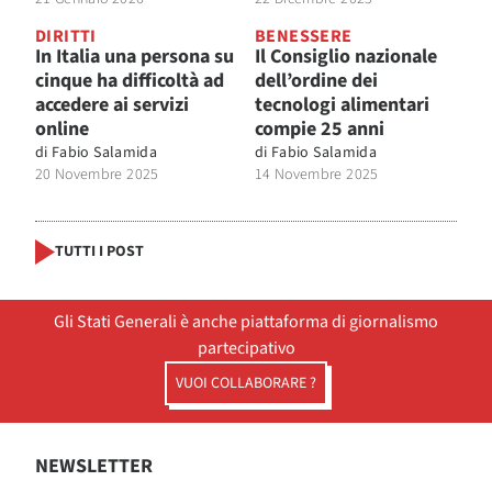
DIRITTI
BENESSERE
In Italia una persona su
Il Consiglio nazionale
cinque ha difficoltà ad
dell’ordine dei
accedere ai servizi
tecnologi alimentari
online
compie 25 anni
di
Fabio Salamida
di
Fabio Salamida
20 Novembre 2025
14 Novembre 2025
TUTTI I POST
Gli Stati Generali è anche piattaforma di giornalismo
partecipativo
VUOI COLLABORARE ?
NEWSLETTER