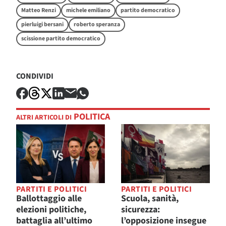
Matteo Renzi
michele emiliano
partito democratico
pierluigi bersani
roberto speranza
scissione partito democratico
CONDIVIDI
POLITICA
ALTRI ARTICOLI DI
PARTITI E POLITICI
PARTITI E POLITICI
Ballottaggio alle
Scuola, sanità,
elezioni politiche,
sicurezza:
battaglia all’ultimo
l’opposizione insegue