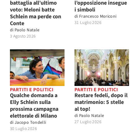
battaglia all’ultimo
l’opposizione insegue
voto: Meloni batte
i simboli
Schlein ma perde con
di
Francesco Moriconi
Conte
31 Luglio 2026
di
Paolo Natale
3 Agosto 2026
PARTITI E POLITICI
PARTITI E POLITICI
Qualche domanda a
Restare fedeli, dopo il
Elly Schlein sulla
matrimonio: 5 stelle
prossima campagna
al top!
elettorale di Milano
di
Paolo Natale
27 Luglio 2026
di
Jacopo Tondelli
30 Luglio 2026