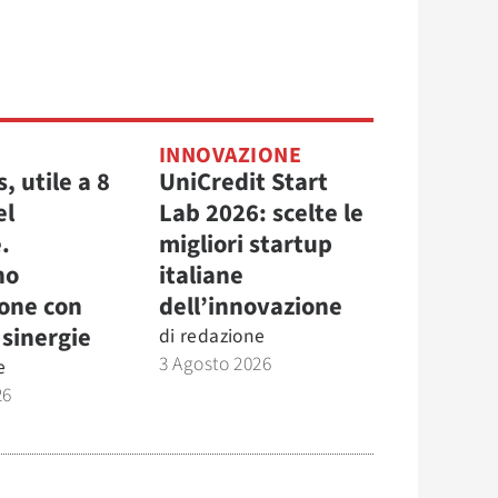
INNOVAZIONE
, utile a 8
UniCredit Start
el
Lab 2026: scelte le
.
migliori startup
no
italiane
ione con
dell’innovazione
e sinergie
di
redazione
3 Agosto 2026
e
26