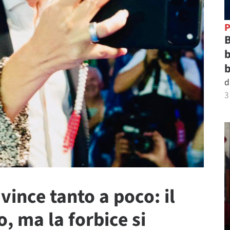
P
B
b
b
d
3
 vince tanto a poco: il
o, ma la forbice si