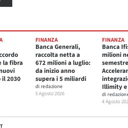
A
FINANZA
FINANZA
Banca Generali,
Banca Ifis
accordo
raccolta netta a
milioni n
 la fibra
672 milioni a luglio:
semestre
 nuovi
da inizio anno
Accelera
 il 2030
supera i 5 miliardi
integraz
Illimity 
di
redazione
5 Agosto 2026
di
redazion
4 Agosto 20
ST