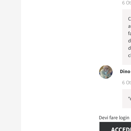
6 Ot
C
a
f
d
d
c
Dino 
6 Ot
“
Devi fare logi
ACCED