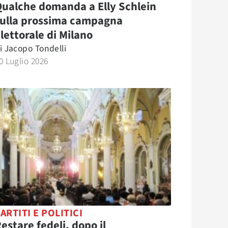
ualche domanda a Elly Schlein
sulla prossima campagna
lettorale di Milano
i
Jacopo Tondelli
0 Luglio 2026
ARTITI E POLITICI
estare fedeli, dopo il