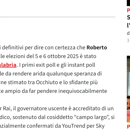
P
S
l
d
3
definitivi per dire con certezza che
Roberto
le elezioni del 5 e 6 ottobre 2025 è stato
alabria
. I primi exit poll e gli instant poll
le da rendere arida qualunque speranza di
ine stimato tra Occhiuto e lo sfidante più
nte ampio da far pendere inequivocabilmente
r Rai, il governatore uscente è accreditato di un
idico, sostenuto dal cosiddetto “campo largo”, si
stanzialmente confermati da YouTrend per Sky
P