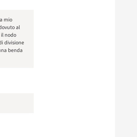
 a mio
dovuto al
 il nodo
di divisione
è una benda