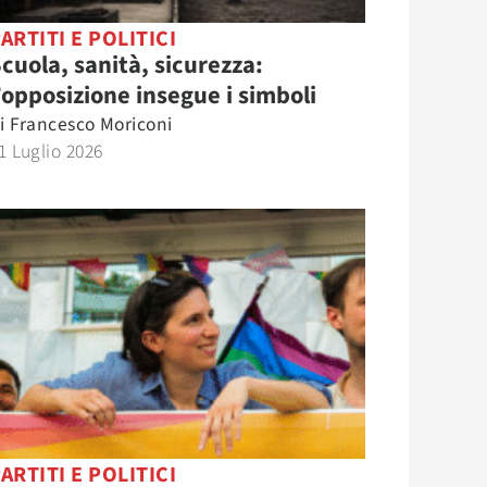
ARTITI E POLITICI
cuola, sanità, sicurezza:
’opposizione insegue i simboli
i
Francesco Moriconi
1 Luglio 2026
ARTITI E POLITICI