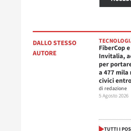
TECNOLOGI
DALLO STESSO
FiberCop e
AUTORE
Invitalia, 
per portare
a 477 mila
civici entro
di
redazione
5 Agosto 2026
TUTTI I PO