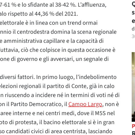
Q
7-61 % e lo sfidante al 38-42 %. L’affluenza,
calo rispetto al 44,36 % del 2021.
e
lettorale è in linea con un trend ormai
d
ennio il centrodestra domina la scena regionale
3
 amministrativa capillare e la capacità di
Tuttavia, ciò che colpisce in questa occasione è
ione di governo e gli avversari, un segnale di
iversi fattori. In primo luogo, l’indebolimento
ezioni regionali il partito di Conte, già in calo
n riuscendo a incidere né in termini di voti né di
on il Partito Democratico, il
Campo Largo
, non è
 aree interne e nei centri medi, dove il M5S nel
o di protesta, il bacino elettorale si è in gran
P
so candidati civici di area centrista, lasciando
R