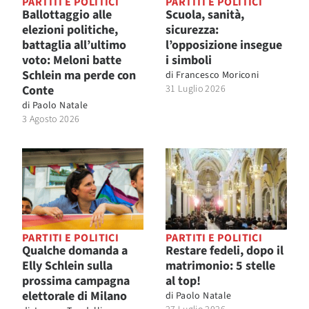
PARTITI E POLITICI
PARTITI E POLITICI
Ballottaggio alle
Scuola, sanità,
elezioni politiche,
sicurezza:
battaglia all’ultimo
l’opposizione insegue
voto: Meloni batte
i simboli
Schlein ma perde con
di
Francesco Moriconi
Conte
31 Luglio 2026
di
Paolo Natale
3 Agosto 2026
PARTITI E POLITICI
PARTITI E POLITICI
Qualche domanda a
Restare fedeli, dopo il
Elly Schlein sulla
matrimonio: 5 stelle
prossima campagna
al top!
elettorale di Milano
di
Paolo Natale