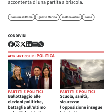
accontenta di una partita a briscola.
Comune di Roma
Ignazio Marino
matteo orfini
Roma
CONDIVIDI
POLITICA
ALTRI ARTICOLI DI
PARTITI E POLITICI
PARTITI E POLITICI
Ballottaggio alle
Scuola, sanità,
elezioni politiche,
sicurezza:
battaglia all’ultimo
l’opposizione insegue