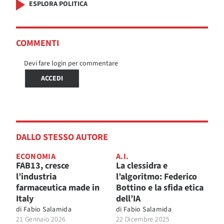
ESPLORA POLITICA
COMMENTI
Devi fare login per commentare
ACCEDI
DALLO STESSO AUTORE
ECONOMIA
A.I.
FAB13, cresce
La clessidra e
l’industria
l’algoritmo: Federico
farmaceutica made in
Bottino e la sfida etica
Italy
dell’IA
di
Fabio Salamida
di
Fabio Salamida
21 Gennaio 2026
22 Dicembre 2025