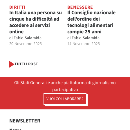
DIRITTI
BENESSERE
In Italia una persona su
Il Consiglio nazionale
cinque ha difficoltà ad
dell’ordine dei
accedere ai servizi
tecnologi alimentari
online
compie 25 anni
di
Fabio Salamida
di
Fabio Salamida
20 Novembre 2025
14 Novembre 2025
TUTTI I POST
Gli Stati Generali è anche piattaforma di giornalismo
partecipativo
VUOI COLLABORARE ?
NEWSLETTER