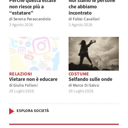
Perché questa estate
Noi siamo le persone
non riesce più a
che abbiamo
“estatare”
incontrato
di
Serena Parascandolo
di
Fabio Cavallari
3 Agosto 2026
3 Agosto 2026
RELAZIONI
COSTUME
Vietare non è educare
Selfando sulle onde
di
Giulia Folloni
di
Marco Di Salvo
29 Luglio 2026
29 Luglio 2026
ESPLORA SOCIETÀ