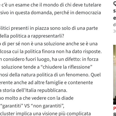
Q
c’è un esame che il mondo di chi deve tutelare
versivo in questa domanda, perché in democrazia
e
d
litici presenti in piazza sono solo di una parte
3
ella politica a rappresentarli?
o di per sé non è una soluzione anche se è una
osa cui la politica finora non ha dato risposte.
n considero fuori luogo, ha un difetto: in forza
la soluzione tende a “chiudere la riflessione”
nosi della natura politica di un fenomeno. Quel
rente anche ad altre famiglie e contenente
a storia dell’Italia repubblicana.
no molto a che vedere con la diade
“garantiti” VS “non garantiti”,
P
cluster implica una visione più complicata
R