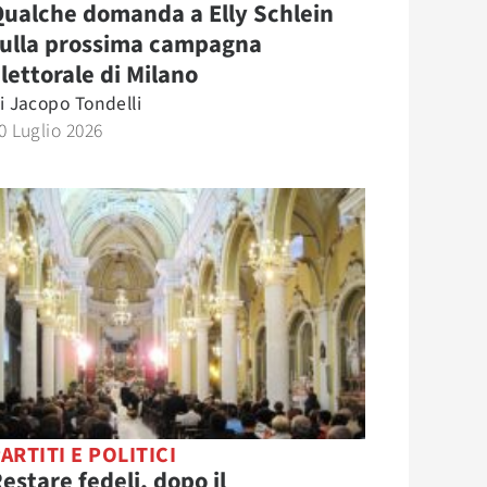
ualche domanda a Elly Schlein
sulla prossima campagna
lettorale di Milano
i
Jacopo Tondelli
0 Luglio 2026
ARTITI E POLITICI
estare fedeli, dopo il