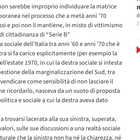
m
non sarebbe improprio individuare la matrice
d
poranea nel processo che a metà anni ’70
2
si e poi non li mantiene, in misto di vittimismo
di cittadinanza di “Serie B”
 sociale dell’Italia tra anni ’60 e anni ’70 che è
tra si fa carico esplicitamente (per esempio la
’estate 1970, in cui la destra sociale si intesta
estione della marginalizzazione del Sud, tra
ivendicare come sensibilità di non lasciare il
ene ricordarlo, nasceva da un vuoto di proposta
litica e sociale a cui la destra aveva dato
 trovarsi lacerata alla sua sinistra, superata,
valori, sulle sue discussioni a una realtà sociale
urale che la sinistra non ha né la chiarezza, né