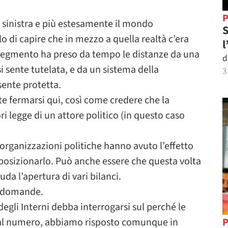
P
sinistra e più estesamente il mondo
S
o di capire che in mezzo a quella realtà c’era
l
segmento ha preso da tempo le distanze da una
d
si sente tutelata, e da un sistema della
3
sente protetta.
e fermarsi qui, così come credere che la
ri legge di un attore politico (in questo caso
i organizzazioni politiche hanno avuto l’effetto
posizionarlo. Può anche essere che questa volta
da l’apertura di vari bilanci.
o domande.
egli Interni debba interrogarsi sul perché le
dal numero, abbiamo risposto comunque in
P