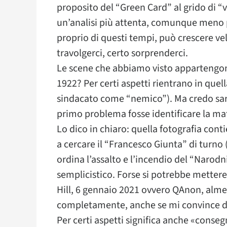
proposito del “Green Card” al grido di “v
un’analisi più attenta, comunque meno 
proprio di questi tempi, può crescere ve
travolgerci, certo sorprenderci.
Le scene che abbiamo visto appartengono a
1922? Per certi aspetti rientrano in que
sindacato come “nemico”). Ma credo sar
primo problema fosse identificare la matr
Lo dico in chiaro: quella fotografia con
a cercare il “Francesco Giunta” di turno (i
ordina l’assalto e l’incendio del “Narodn
semplicistico. Forse si potrebbe mettere
Hill, 6 gennaio 2021 ovvero QAnon, alme
completamente, anche se mi convince di
Per certi aspetti significa anche «conse