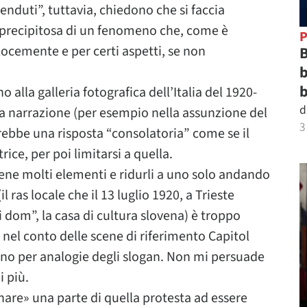
enduti”, tuttavia, chiedono che si faccia
precipitosa di un fenomeno che, come è
P
locemente e per certi aspetti, se non
B
b
b
lla galleria fotografica dell’Italia del 1920-
d
lla narrazione (per esempio nella assunzione del
3
ebbe una risposta “consolatoria” come se il
ice, per poi limitarsi a quella.
tiene molti elementi e ridurli a uno solo andando
l ras locale che il 13 luglio 1920, a Trieste
i dom”, la casa di cultura slovena) è troppo
 nel conto delle scene di riferimento Capitol
no per analogie degli slogan. Non mi persuade
 più.
gnare» una parte di quella protesta ad essere