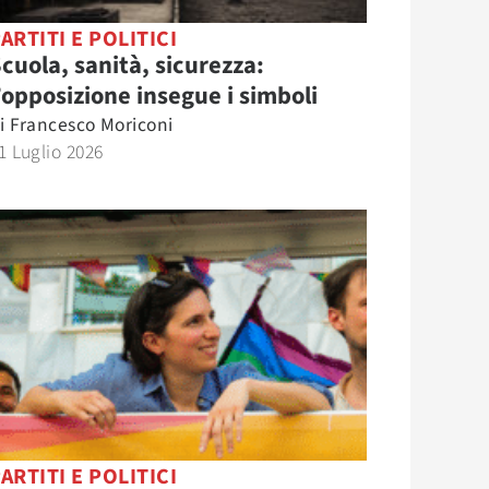
ARTITI E POLITICI
cuola, sanità, sicurezza:
’opposizione insegue i simboli
i
Francesco Moriconi
1 Luglio 2026
ARTITI E POLITICI