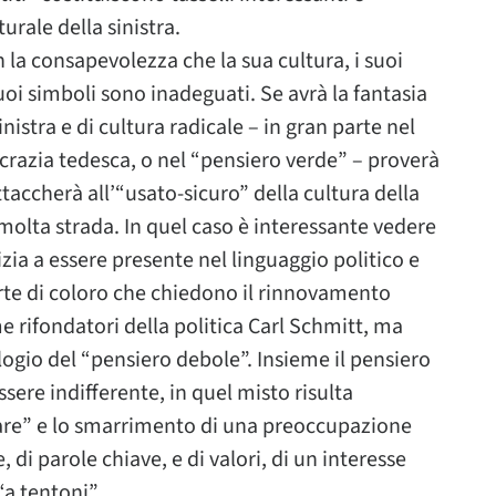
urale della sinistra.
 la consapevolezza che la sua cultura, i suoi
suoi simboli sono inadeguati. Se avrà la fantasia
nistra e di cultura radicale – in gran parte nel
razia tedesca, o nel “pensiero verde” – proverà
ttaccherà all’“usato-sicuro” della cultura della
 molta strada. In quel caso è interessante vedere
zia a essere presente nel linguaggio politico e
parte di coloro che chiedono il rinnovamento
me rifondatori della politica Carl Schmitt, ma
logio del “pensiero debole”. Insieme il pensiero
sere indifferente, in quel misto risulta
are” e lo smarrimento di una preoccupazione
 di parole chiave, e di valori, di un interesse
“a tentoni”.