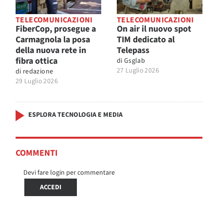
TELECOMUNICAZIONI
TELECOMUNICAZIONI
FiberCop, prosegue a
On air il nuovo spot
Carmagnola la posa
TIM dedicato al
della nuova rete in
Telepass
fibra ottica
di
Gsglab
27 Luglio 2026
di
redazione
29 Luglio 2026
ESPLORA TECNOLOGIA E MEDIA
COMMENTI
Devi fare login per commentare
ACCEDI