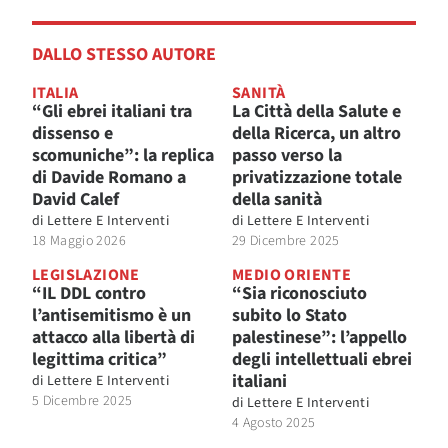
DALLO STESSO AUTORE
ITALIA
SANITÀ
“Gli ebrei italiani tra
La Città della Salute e
dissenso e
della Ricerca, un altro
scomuniche”: la replica
passo verso la
di Davide Romano a
privatizzazione totale
David Calef
della sanità
di
Lettere E Interventi
di
Lettere E Interventi
18 Maggio 2026
29 Dicembre 2025
LEGISLAZIONE
MEDIO ORIENTE
“IL DDL contro
“Sia riconosciuto
l’antisemitismo è un
subito lo Stato
attacco alla libertà di
palestinese”: l’appello
legittima critica”
degli intellettuali ebrei
italiani
di
Lettere E Interventi
5 Dicembre 2025
di
Lettere E Interventi
4 Agosto 2025