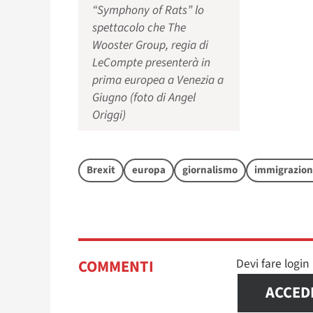
“Symphony of Rats” lo
spettacolo che The
Wooster Group, regia di
LeCompte presenterà in
prima europea a Venezia a
Giugno (foto di Angel
Origgi)
Brexit
europa
giornalismo
immigrazio
Devi fare logi
COMMENTI
ACCED