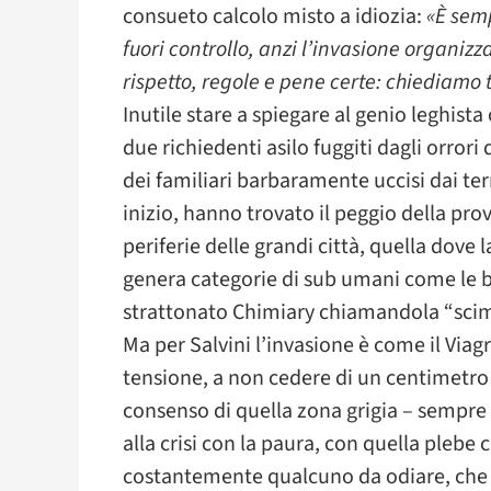
consueto calcolo misto a idiozia:
«È sem
fuori controllo, anzi l’invasione organizza
rispetto, regole e pene certe: chiediamo
Inutile stare a spiegare al genio leghi
due richiedenti asilo fuggiti dagli orror
dei familiari barbaramente uccisi dai te
inizio, hanno trovato il peggio della provi
periferie delle grandi città, quella dove
genera categorie di sub umani come le 
strattonato Chimiary chiamandola “scim
Ma per Salvini l’invasione è come il Viag
tensione, a non cedere di un centimetro 
consenso di quella zona grigia – sempre 
alla crisi con la paura, con quella plebe 
costantemente qualcuno da odiare, che sia