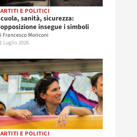
ARTITI E POLITICI
cuola, sanità, sicurezza:
’opposizione insegue i simboli
i
Francesco Moriconi
1 Luglio 2026
ARTITI E POLITICI