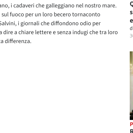
Q
rnano, i cadaveri che galleggiano nel nostro mare.
no sul fuoco per un loro becero tornaconto
e
Salvini, i giornali che diffondono odio per
d
 dire a chiare lettere e senza indugi che tra loro
3
ta differenza.
P
R