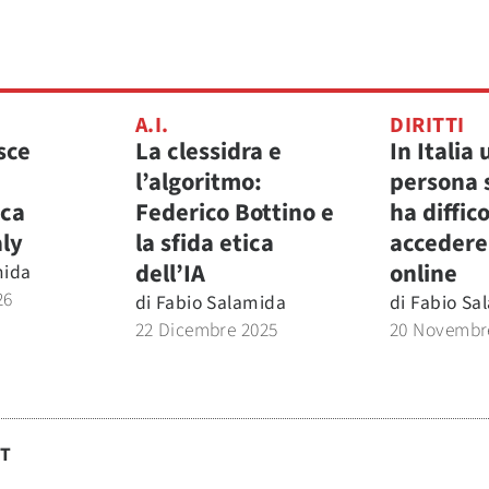
A.I.
DIRITTI
sce
La clessidra e
In Italia
l’algoritmo:
persona 
ica
Federico Bottino e
ha diffic
aly
la sfida etica
accedere 
dell’IA
online
mida
26
di
Fabio Salamida
di
Fabio Sa
22 Dicembre 2025
20 Novembr
ST