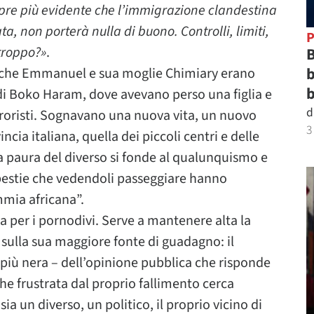
pre più evidente che l’immigrazione clandestina
ta, non porterà nulla di buono. Controlli, limiti,
P
 troppo?»
.
B
b
sta che Emmanuel e sua moglie Chimiary erano
b
i di Boko Haram, dove avevano perso una figlia e
d
rroristi. Sognavano una nuova vita, un nuovo
3
ncia italiana, quella dei piccoli centri e delle
 la paura del diverso si fonde al qualunquismo e
bestie che vedendoli passeggiare hanno
mia africana”.
ra per i pornodivi. Serve a mantenere alta la
sulla sua maggiore fonte di guadagno: il
più nera – dell’opinione pubblica che risponde
che frustrata dal proprio fallimento cerca
 un diverso, un politico, il proprio vicino di