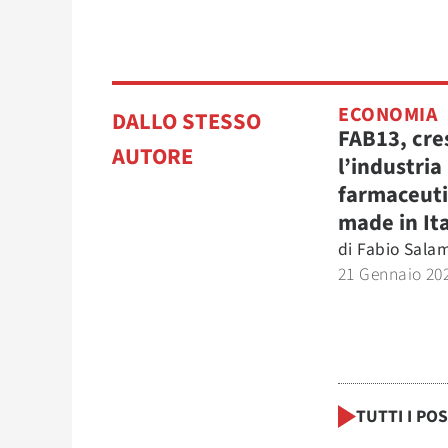
ECONOMIA
DALLO STESSO
FAB13, cre
AUTORE
l’industria
farmaceut
made in It
di
Fabio Sala
21 Gennaio 20
TUTTI I PO