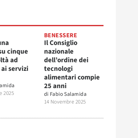
BENESSERE
 una
Il Consiglio
su cinque
nazionale
oltà ad
dell’ordine dei
ai servizi
tecnologi
alimentari compie
25 anni
lamida
e 2025
di
Fabio Salamida
14 Novembre 2025