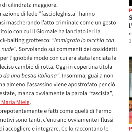
di cilindrata maggiore.
P
nformazione di fede “fascioleghista” hanno
S
uasi mascherando l’atto criminale come un gesto
l
tolo con cui Il Giornale ha lanciato ieri la
d
ick-baiting grottesco:
“Immigrato lo picchia con
3
i nude”
. Sorvolando sui commenti dei cosiddetti
per l’ignobile modo con cui era stata lanciata la
eciso cambio di rotta. Oggi in copertina titola
so da una bestia italiana”
. Insomma, guai a non
ma almeno l’assassino viene apostrofato per ciò
testate, manca ovviamente la parola “fascista”,
 Maria Miele
.
a prepotentemente e fatti come quelli di Fermo
otivi sono tanti, c’entrano ovviamente i flussi
i di accogliere e integrare. Ce lo raccontano le
P