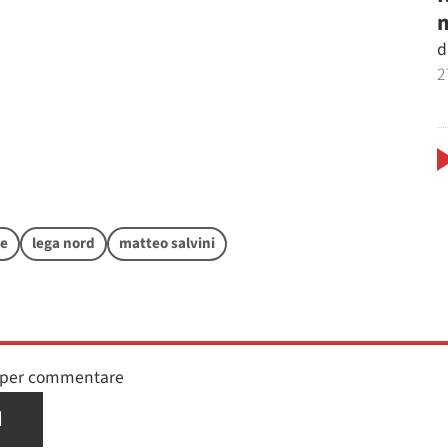
m
d
2
ne
lega nord
matteo salvini
n per commentare
I