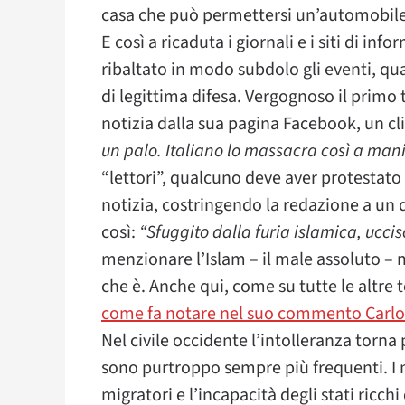
casa che può permettersi un’automobile 
E così a ricaduta i giornali e i siti di i
ribaltato in modo subdolo gli eventi, q
di legittima difesa. Vergognoso il primo ti
notizia dalla sua pagina Facebook, un cl
un palo. Italiano lo massacra così a man
“lettori”, qualcuno deve aver protestato 
notizia, costringendo la redazione a un d
così:
“Sfuggito dalla furia islamica, ucci
menzionare l’Islam – il male assoluto – 
che è. Anche qui, come su tutte le altre 
come fa notare nel suo commento Carlo
Nel civile occidente l’intolleranza torn
sono purtroppo sempre più frequenti. I m
migratori e l’incapacità degli stati ricch