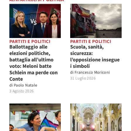
ALTRI ARTICOLI DI
PARTITI E POLITICI
PARTITI E POLITICI
Ballottaggio alle
Scuola, sanità,
elezioni politiche,
sicurezza:
battaglia all’ultimo
l’opposizione insegue
voto: Meloni batte
i simboli
Schlein ma perde con
di
Francesco Moriconi
Conte
31 Luglio 2026
di
Paolo Natale
3 Agosto 2026