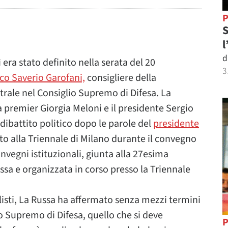
P
S
l
d
era stato definito nella serata del 20
3
sco Saverio Garofani,
consigliere della
trale nel Consiglio Supremo di Difesa. La
la premier Giorgia Meloni e il presidente Sergio
 dibattito politico dopo le parole del
presidente
to alla Triennale di Milano durante il convegno
onvegni istituzionali, giunta alla 27esima
ssa e organizzata in corso presso la Triennale
sti, La Russa ha affermato senza mezzi termini
io Supremo di Difesa, quello che si deve
P