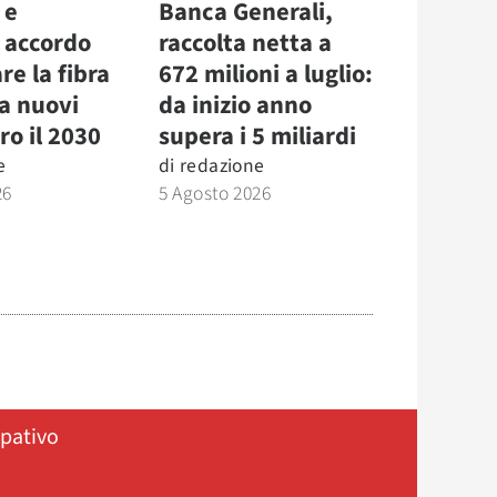
 e
Banca Generali,
, accordo
raccolta netta a
re la fibra
672 milioni a luglio:
la nuovi
da inizio anno
ro il 2030
supera i 5 miliardi
e
di
redazione
26
5 Agosto 2026
ipativo