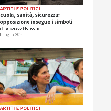
ARTITI E POLITICI
cuola, sanità, sicurezza:
’opposizione insegue i simboli
i
Francesco Moriconi
1 Luglio 2026
ARTITI E POLITICI