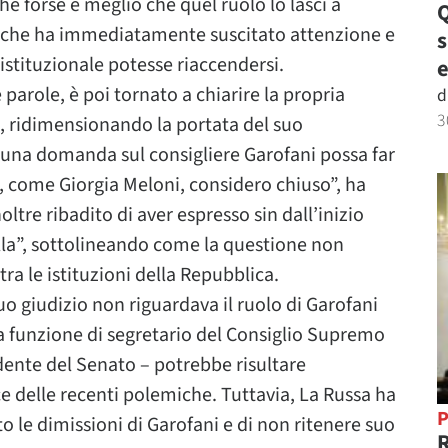
e forse è meglio che quel ruolo lo lasci a
Q
, che ha immediatamente suscitato attenzione e
istituzionale potesse riaccendersi.
e
parole, è poi tornato a chiarire la propria
d
3
a, ridimensionando la portata del suo
a una domanda sul consigliere Garofani possa far
o, come Giorgia Meloni, considero chiuso”, ha
oltre ribadito di aver espresso sin dall’inizio
lla”, sottolineando come la questione non
ra le istituzioni della Repubblica.
uo giudizio non riguardava il ruolo di Garofani
a funzione di segretario del Consiglio Supremo
idente del Senato – potrebbe risultare
ce delle recenti polemiche. Tuttavia, La Russa ha
P
o le dimissioni di Garofani e di non ritenere suo
R