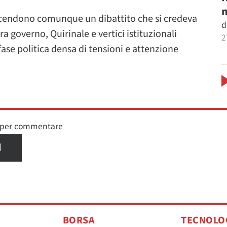
m
accendono comunque un dibattito che si credeva
d
a governo, Quirinale e vertici istituzionali
2
fase politica densa di tensioni e attenzione
n per commentare
I
BORSA
TECNOLO