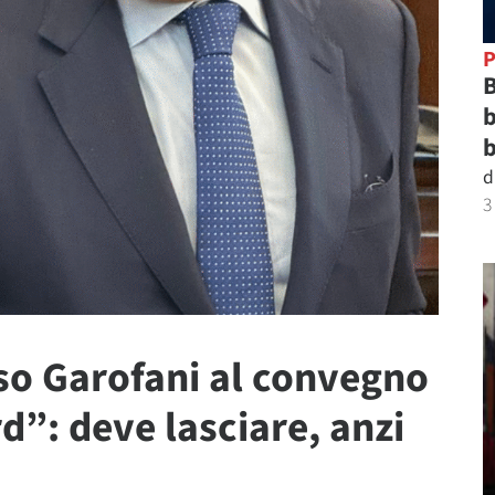
P
B
b
b
d
3
aso Garofani al convegno
d”: deve lasciare, anzi