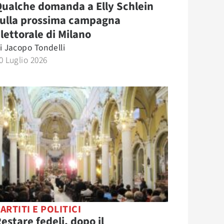
ualche domanda a Elly Schlein
sulla prossima campagna
lettorale di Milano
i
Jacopo Tondelli
0 Luglio 2026
ARTITI E POLITICI
estare fedeli, dopo il