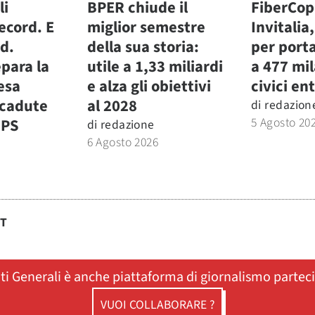
li
BPER chiude il
FiberCop
ecord. E
miglior semestre
Invitalia
.d.
della sua storia:
per porta
para la
utile a 1,33 miliardi
a 477 mi
fesa
e alza gli obiettivi
civici ent
icadute
al 2028
di
redazion
5 Agosto 20
MPS
di
redazione
6 Agosto 2026
ST
ati Generali è anche piattaforma di giornalismo partec
VUOI COLLABORARE ?