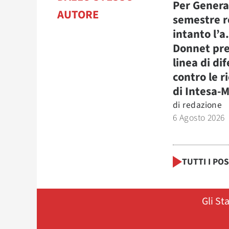
Per Genera
AUTORE
semestre r
intanto l’a
Donnet pre
linea di di
contro le r
di Intesa-
di
redazione
6 Agosto 2026
TUTTI I PO
Gli St