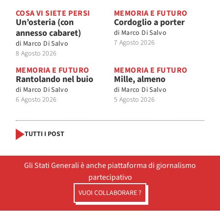
COSA VI SIETE PERSI
MEMORIA E FUTURO
Un’osteria (con
Cordoglio a porter
annesso cabaret)
di
Marco Di Salvo
7 Agosto 2026
di
Marco Di Salvo
8 Agosto 2026
MEMORIA E FUTURO
MEMORIA E FUTURO
Rantolando nel buio
Mille, almeno
di
Marco Di Salvo
di
Marco Di Salvo
6 Agosto 2026
5 Agosto 2026
TUTTI I POST
Gli Stati Generali è anche piattaforma di giornalismo
partecipativo
VUOI COLLABORARE ?