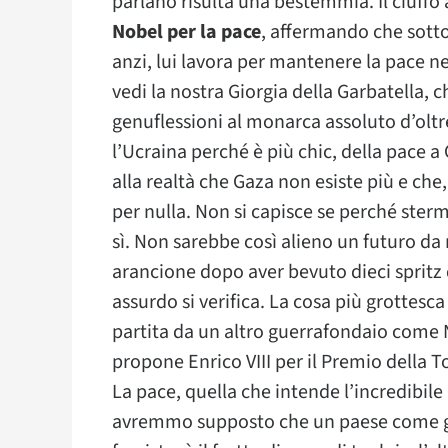
parlano risulta una bestemmia. Il ciuff
Nobel per la pace
, affermando che sotto
anzi, lui lavora per mantenere la pace ne
vedi la nostra Giorgia della Garbatella, c
genuflessioni al monarca assoluto d’olt
l’Ucraina perché è più chic, della pace a 
alla realtà che Gaza non esiste più e che,
per nulla. Non si capisce se perché stermi
sì. Non sarebbe così alieno un futuro da
arancione dopo aver bevuto dieci spritz di
assurdo si verifica. La cosa più grottesc
partita da un altro guerrafondaio com
propone Enrico VIII per il Premio della T
La pace, quella che intende l’incredibil
avremmo supposto che un paese come gl