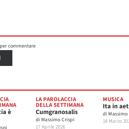
n per commentare
I
CIA
LA PAROLACCIA
MUSICA
TIMANA
DELLA SETTIMANA
Ita in a
ia è
Cumgranosalis
di
Massimo 
di
Massimo Crispi
18 Marzo 20
17 Aprile 2026
spi