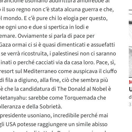
o arancione usoniano addirittura ambirebbe al
 il suo regno non c’è stata alcuna guerra e che,
l mondo. E c’è pure chi lo elogia per questo,
he ogni uno e due si spertica in lodi e
remare. Ovviamente si parla di pace per
Gaza ormai ci si è quasi dimenticati e assuefatti
 se verrà ricostruita, i palestinesi non ci saranno
nati o perché cacciati via da casa loro. Pace, sì,
 resort sul Mediterraneo come auspicava il ciuffo
 fila a digiuno, alla fine, ciò che sembra più
U
a è che la candidatura di The Donald al Nobel è
d
e Netanyahu: sarebbe come Torquemada che
3
olleranza e della Sobrietà.
e presidente usoniano, incredibile perché mai
i USA potesse raggiungere un simile abisso