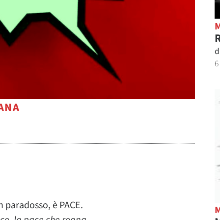
R
d
6
MANA
n paradosso, è PACE.