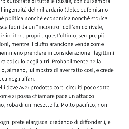
’altro autocrate di tutte le Russie, con cui sembra
 l’ingenuità del miliardario (dolce eufemismo
hé politica nonché economica nonché storica
sce fuori da un “incontro” coll’amico rivale,
ri vincitore proprio quest’ultimo, sempre più
ioni, mentre il ciuffo arancione vende come
za nemmeno prendere in considerazione i legittimi
ura col culo degli altri. Probabilmente nella
, o, almeno, lui mostra di aver fatto così, e crede
ca negli affari.
lli deve aver prodotto corti circuiti poco sotto
o come si possa chiamare pace un attacco
ano, roba di un mesetto fa. Molto pacifico, non
 ogni prete elargisce, credendo di diffonderli, e