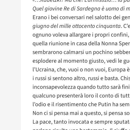
«…Radetzki? Ma che! L’armistizio… la p
Quel giovine Re di Sardegna è uomo di mo
Erano i bei conversari nel salotto dei gen
giugno del mille ottocento cinquanta
. C
ognuno voleva allargare i propri confini
quella riunione in casa della Nonna Sper
sembrarono calmarsi un pochino sebbene
esplodere al momento giusto, vedi le gu
l’Ucraina, che, vuoi o non vuoi, Europa è
i russi si sentono altro, russi e basta. 
inconsapevolezza quando tutto sarà fini
qualcuno presenterà loro il conto di tut
l’odio e il risentimento che Putin ha se
Non ci si pensa mai a questo, si pensa s
La pace, tanto invocata e sempre sputat