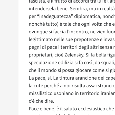
fascista, è il frutto di accordi tra lui e l
intendersela bene. Sembra, ma in realtà
per “inadeguatezza” diplomatica, nonc
nonché tutto) è tale che ogni volta che e
ovunque si faccia l’incontro, ne vien fuo
legittimato nelle sue prepotenze e invas
pegni di pace i territori degli altri sen
proprietari, cioè Zelensky. Si fa bella fig
speculazione edilizia si fa così, da squali
che il mondo si possa giocare come si gio
La pace, sì. La tintura arancione dei cape
la cute perché a noi risulta assai stran
missilistico usoniano in territorio irani
c’è che dire.
Pace e bene, è il saluto ecclesiastico che