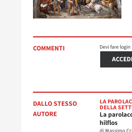
Devi fare logi
COMMENTI
ACCED
LA PAROLAC
DALLO STESSO
DELLA SET
AUTORE
La parolacc
hilflos
di
Massimo Cri