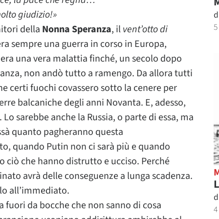
ace, la pace che regna…
M
lto giudizio!»
d
5
itori della
Nonna Speranza
, il
vent’otto di
’era sempre una guerra in corso in Europa,
, era una vera malattia finché, un secolo dopo
anza, non andò tutto a ramengo. Da allora tutti
 certi fuochi covassero sotto la cenere per
erre balcaniche degli anni Novanta. E, adesso,
. Lo sarebbe anche la Russia, o parte di essa, ma
Chissà quanto pagheranno questa
to, quando Putin non ci sarà più e quando
to ciò che hanno distrutto e ucciso. Perché
minato avrà delle conseguenze a lunga scadenza.
L
olo all’immediato.
d
a fuori da bocche che non sanno di cosa
4