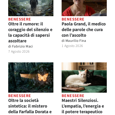
BENESSERE
BENESSERE
Oltre il rumore: il
Paola Grand, il medico
coraggio del silenzio e
delle parole che cura
la capacità di sapersi
con l’ascolto
ascoltare
di
Maurilio Fina
1 Agosto 2026
di
Fabrizio Maci
7 Agosto 2026
BENESSERE
BENESSERE
Oltre la società
Maestri Silenziosi.
sintetica: il mistero
L’empatia, l’energia e
della Farfalla Dorata e
il potere terapeutico