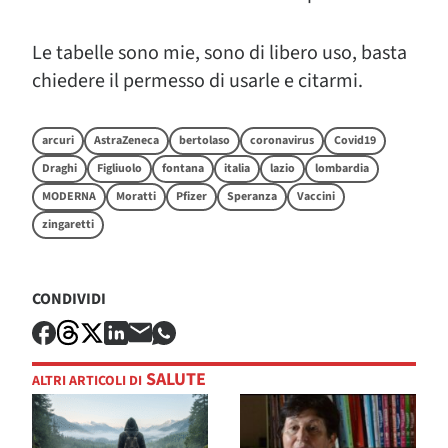
Le tabelle sono mie, sono di libero uso, basta
chiedere il permesso di usarle e citarmi.
arcuri
AstraZeneca
bertolaso
coronavirus
Covid19
Draghi
Figliuolo
fontana
italia
lazio
lombardia
MODERNA
Moratti
Pfizer
Speranza
Vaccini
zingaretti
CONDIVIDI
SALUTE
ALTRI ARTICOLI DI