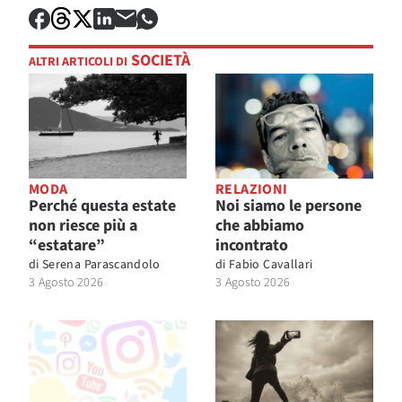
SOCIETÀ
ALTRI ARTICOLI DI
MODA
RELAZIONI
Perché questa estate
Noi siamo le persone
non riesce più a
che abbiamo
“estatare”
incontrato
di
Serena Parascandolo
di
Fabio Cavallari
3 Agosto 2026
3 Agosto 2026