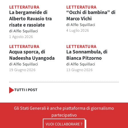
LETTERATURA
LETTERATURA
La bergameide di
“Occhi di bambina” di
Alberto Ravasio tra
Marco Vichi
risate e rasoiate
di
Alfio Squillaci
4 Luglio 2026
di
Alfio Squillaci
1 Agosto 2026
LETTERATURA
LETTERATURA
Acqua sporca, di
La Sonnambula, di
Nadeesha Uyangoda
Bianca Pitzorno
di
Alfio Squillaci
di
Alfio Squillaci
19 Giugno 2026
13 Giugno 2026
TUTTI I POST
Gli Stati Generali è anche piattaforma di giornalismo
partecipativo
VUOI COLLABORARE ?