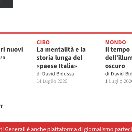
I
CIBO
MONDO
ri nuovi
La mentalità e la
Il tempo
storia lunga del
dell’illu
ssa
«paese Italia»
oscuro
di
David Bidussa
di
David Bi
14 Luglio 2026
1 Luglio 202
ST
ati Generali è anche piattaforma di giornalismo partec