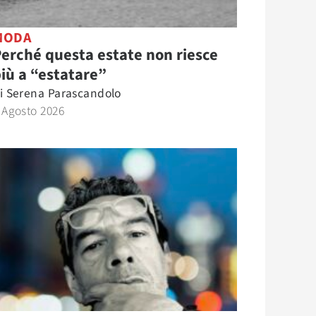
MODA
erché questa estate non riesce
iù a “estatare”
i
Serena Parascandolo
 Agosto 2026