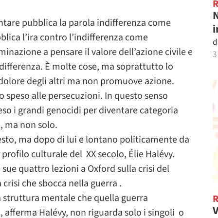
N
tare pubblica la parola indifferenza come
i
blica l’ira contro l’indifferenza come
d
minazione a pensare il valore dell’azione civile e
3
differenza. È molte cose, ma soprattutto lo
 dolore degli altri ma non promuove azione.
 speso alle persecuzioni. In questo senso
so i grandi genocidi per diventare categoria
ro, ma non solo.
esto, ma dopo di lui e lontano politicamente da
l profilo culturale del XX secolo, Élie Halévy.
sue quattro lezioni a Oxford sulla crisi del
crisi che sbocca nella guerra .
a struttura mentale che quella guerra
V
, afferma Halévy, non riguarda solo i singoli o