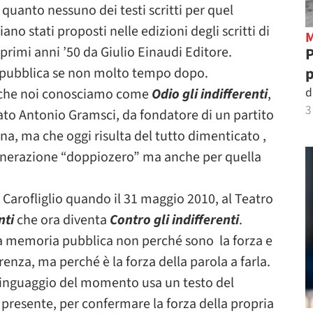
 quanto nessuno dei testi scritti per quel
no stati proposti nelle edizioni degli scritti di
 primi anni ’50 da Giulio Einaudi Editore.
P
p
 pubblica se non molto tempo dopo.
d
 che noi conosciamo come
Odio gli indifferenti
,
3
rmato Antonio Gramsci, da fondatore di un partito
ana, ma che oggi risulta del tutto dimenticato ,
enerazione “doppiozero” ma anche per quella
 Carofliglio quando il 31 maggio 2010, al Teatro
nti
che ora diventa
Contro gli indifferenti
.
a memoria pubblica non perché sono la forza e
erenza, ma perché è la forza della parola a farla.
 linguaggio del momento usa un testo del
 presente, per confermare la forza della propria