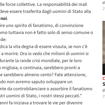
d
e forze collettive. La responsabilità dei mali
2
eve essere trasferita dagli uomini di Stato alla
 noi
.
uire uno spirito di fanatismo, di convinzione
uomo tuttavia non è fatto solo di senso comune o
ude:
dica la vita degna di essere vissuta, se non c’è
 a morire. Ora io vedo che milioni di uomini si
durante la rande crisi mondiale, per le loro
 o migliaia, o centinaia, sarebbero pronti a
 ne sarebbero almeno cento? Fate attenzione,
ando non avremo saputo sviluppare un
S
te da controbilanciare o assorbire il fanatismo
d
ri uomini di Stato, i nostri stessi peccati.”
2
nni fa iniziava a trovare le vie per divenire