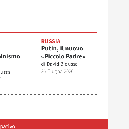
RUSSIA
Putin, il nuovo
minismo
«Piccolo Padre»
di
David Bidussa
26 Giugno 2026
dussa
6
ipativo