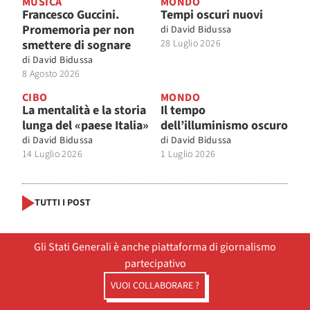
MUSICA
MONDO
Francesco Guccini.
Tempi oscuri nuovi
Promemoria per non
di
David Bidussa
smettere di sognare
28 Luglio 2026
di
David Bidussa
8 Agosto 2026
CIBO
MONDO
La mentalità e la storia
Il tempo
lunga del «paese Italia»
dell’illuminismo oscuro
di
David Bidussa
di
David Bidussa
14 Luglio 2026
1 Luglio 2026
TUTTI I POST
Gli Stati Generali è anche piattaforma di giornalismo
partecipativo
VUOI COLLABORARE ?