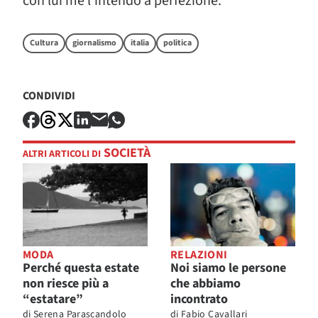
con lui me l’intendo a perfezione.
Cultura
giornalismo
italia
politica
CONDIVIDI
SOCIETÀ
ALTRI ARTICOLI DI
MODA
RELAZIONI
Perché questa estate
Noi siamo le persone
non riesce più a
che abbiamo
“estatare”
incontrato
di
Serena Parascandolo
di
Fabio Cavallari