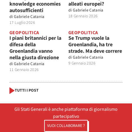
knowledge economies
alleati europei?
autosufficienti
di
Gabriele Catania
18 Gennaio 2026
di
Gabriele Catania
17 Luglio 2026
GEOPOLITICA
GEOPOLITICA
I piani britannici per la
Se Trump vuole la
difesa della
Groenlandia, ha tre
Groenlandia vanno
strade. Ma deve correre
nella giusta direzione
di
Gabriele Catania
9 Gennaio 2026
di
Gabriele Catania
11 Gennaio 2026
TUTTI I POST
Gli Stati Generali è anche piattaforma di giornalismo
partecipativo
VUOI COLLABORARE ?