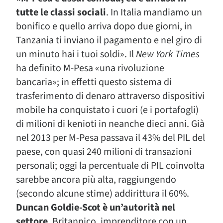
tutte le classi sociali
. In Italia mandiamo un
bonifico e quello arriva dopo due giorni, in
Tanzania ti inviano il pagamento e nel giro di
un minuto hai i tuoi soldi». Il
New York Times
ha definito M-Pesa «una rivoluzione
bancaria»; in effetti questo sistema di
trasferimento di denaro attraverso dispositivi
mobile ha conquistato i cuori (e i portafogli)
di milioni di kenioti in neanche dieci anni. Già
nel 2013 per M-Pesa passava il 43% del PIL del
paese, con quasi 240 milioni di transazioni
personali; oggi la percentuale di PIL coinvolta
sarebbe ancora più alta, raggiungendo
(secondo alcune stime) addirittura il 60%.
Duncan Goldie-Scot è un’autorità nel
settore
. Britannico, imprenditore con un