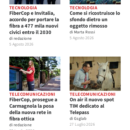
TECNOLOGIA
TECNOLOGIA
FiberCop e Invitalia,
Come si ricostruisce lo
accordo per portare la
sfondo dietro un
fibra a 477 mila nuovi
oggetto rimosso
civici entro il 2030
di
Marta Rossi
5 Agosto 2026
di
redazione
5 Agosto 2026
TELECOMUNICAZIONI
TELECOMUNICAZIONI
FiberCop, prosegue a
On air il nuovo spot
Carmagnola la posa
TIM dedicato al
della nuova rete in
Telepass
fibra ottica
di
Gsglab
27 Luglio 2026
di
redazione