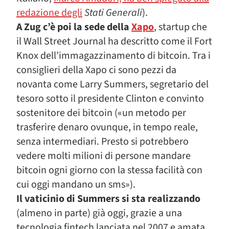
redazione degli
Stati Generali
).
A Zug c’è poi la sede della
Xapo
, startup che
il Wall Street Journal ha descritto come il Fort
Knox dell’immagazzinamento di bitcoin. Tra i
consiglieri della Xapo ci sono pezzi da
novanta come Larry Summers, segretario del
tesoro sotto il presidente Clinton e convinto
sostenitore dei bitcoin («un metodo per
trasferire denaro ovunque, in tempo reale,
senza intermediari. Presto si potrebbero
vedere molti milioni di persone mandare
bitcoin ogni giorno con la stessa facilità con
cui oggi mandano un sms»).
Il vaticinio di Summers si sta realizzando
(almeno in parte) già oggi, grazie a una
tecnologia fintech lanciata nel 2007 e amata