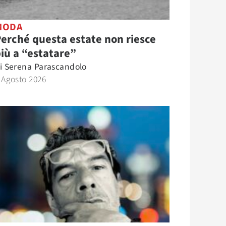
MODA
erché questa estate non riesce
iù a “estatare”
i
Serena Parascandolo
 Agosto 2026