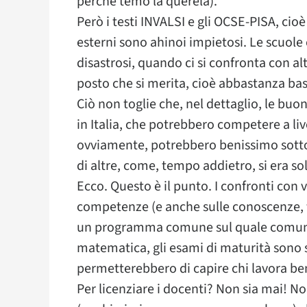
perché temo la querela).
Però i testi INVALSI e gli OCSE-PISA, cioè
esterni sono ahinoi impietosi. Le scuole c
disastrosi, quando ci si confronta con altr
posto che si merita, cioè abbastanza bass
Ciò non toglie che, nel dettaglio, le buon
in Italia, che potrebbero competere a live
ovviamente, potrebbero benissimo sotto
di altre, come, tempo addietro, si era s
Ecco. Questo è il punto. I confronti con v
competenze (e anche sulle conoscenze, f
un programma comune sul quale comunque
matematica, gli esami di maturità sono s
permetterebbero di capire chi lavora be
Per licenziare i docenti? Non sia mai! Non