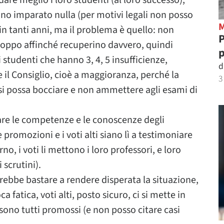
dare meglio i loro studenti (al loro successo),
o imparato nulla (per motivi legali non posso
o in tanti anni, ma il problema è quello: non
P
roppo affinché recuperino davvero, quindi
p
udenti che hanno 3, 4, 5 insufficienze,
d
il Consiglio, cioè a maggioranza, perché la
3
 si possa bocciare e non ammettere agli esami di
icare le competenze e le conoscenze degli
 promozioni e i voti alti siano lì a testimoniare
no, i voti li mettono i loro professori, e loro
 scrutini).
rebbe bastare a rendere disperata la situazione,
 fatica, voti alti, posto sicuro, ci si mette in
sono tutti promossi (e non posso citare casi