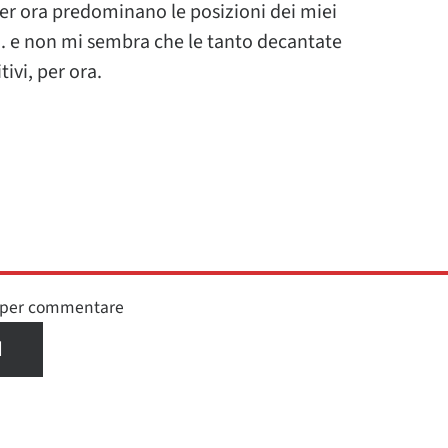
a per ora predominano le posizioni dei miei
i… e non mi sembra che le tanto decantate
tivi, per ora.
n per commentare
I