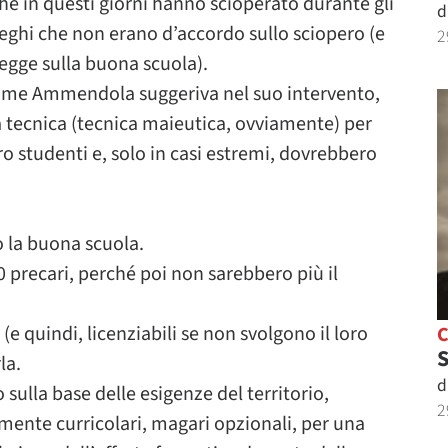
e in questi giorni hanno scioperato durante gli
d
olleghi che non erano d’accordo sullo sciopero (e
2
egge sulla buona scuola).
 come Ammendola suggeriva nel suo intervento,
 tecnica (tecnica maieutica, ovviamente) per
oro studenti e, solo in casi estremi, dovrebbero
o la buona scuola.
0 precari, perché poi non sarebbero più il
(e quindi, licenziabili se non svolgono il loro
S
la.
d
 sulla base delle esigenze del territorio,
2
mente curricolari, magari opzionali, per una