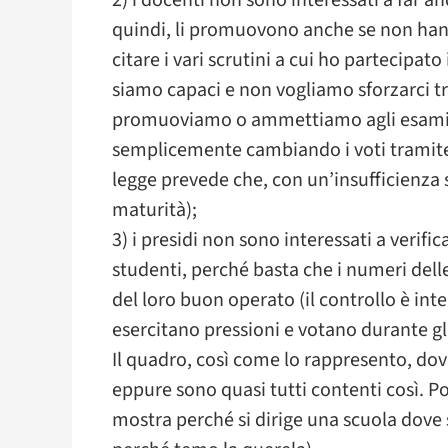
2) i docenti non sono interessati a far an
quindi, li promuovono anche se non hann
citare i vari scrutini a cui ho partecipat
siamo capaci e non vogliamo sforzarci t
promuoviamo o ammettiamo agli esami st
semplicemente cambiando i voti tramite 
legge prevede che, con un’insufficienza
maturità);
3) i presidi non sono interessati a verif
studenti, perché basta che i numeri delle
del loro buon operato (il controllo è inter
esercitano pressioni e votano durante gli
Il quadro, così come lo rappresento, dov
eppure sono quasi tutti contenti così. Poca
mostra perché si dirige una scuola dove 