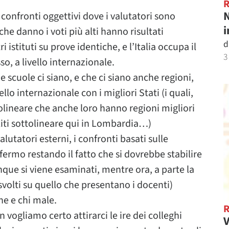
N
 confronti oggettivi dove i valutatori sono
i
he danno i voti più alti hanno risultati
d
i istituti su prove identiche, e l’Italia occupa il
3
o, a livello internazionale.
e scuole ci siano, e che ci siano anche regioni,
llo internazionale con i migliori Stati (i quali,
lineare che anche loro hanno regioni migliori
oliti sottolineare qui in Lombardia…)
alutatori esterni, i confronti basati sulle
ermo restando il fatto che si dovrebbe stabilire
 si viene esaminati, mentre ora, a parte la
volti su quello che presentano i docenti)
ne e chi male.
 vogliamo certo attirarci le ire dei colleghi
V