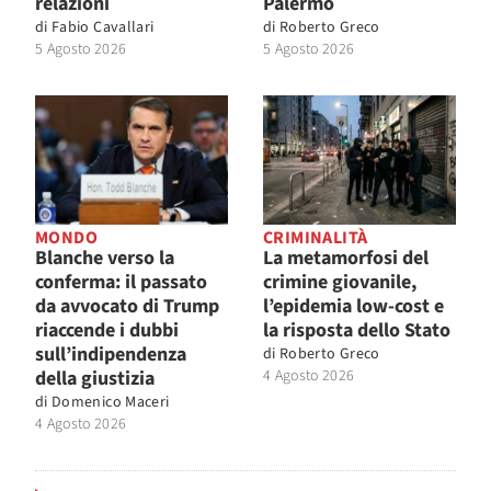
relazioni
Palermo
di
Fabio Cavallari
di
Roberto Greco
5 Agosto 2026
5 Agosto 2026
MONDO
CRIMINALITÀ
Blanche verso la
La metamorfosi del
conferma: il passato
crimine giovanile,
da avvocato di Trump
l’epidemia low-cost e
riaccende i dubbi
la risposta dello Stato
sull’indipendenza
di
Roberto Greco
della giustizia
4 Agosto 2026
di
Domenico Maceri
4 Agosto 2026