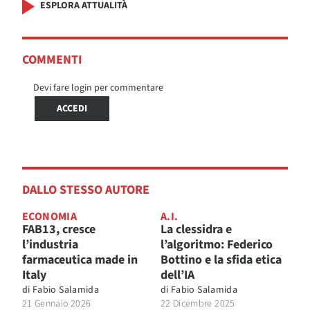
ESPLORA ATTUALITÀ
COMMENTI
Devi fare login per commentare
ACCEDI
DALLO STESSO AUTORE
ECONOMIA
A.I.
FAB13, cresce
La clessidra e
l’industria
l’algoritmo: Federico
farmaceutica made in
Bottino e la sfida etica
Italy
dell’IA
di
Fabio Salamida
di
Fabio Salamida
21 Gennaio 2026
22 Dicembre 2025