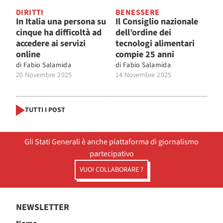
DIRITTI
BENESSERE
In Italia una persona su
Il Consiglio nazionale
cinque ha difficoltà ad
dell’ordine dei
accedere ai servizi
tecnologi alimentari
online
compie 25 anni
di
Fabio Salamida
di
Fabio Salamida
20 Novembre 2025
14 Novembre 2025
TUTTI I POST
Gli Stati Generali è anche piattaforma di giornalismo
partecipativo
VUOI COLLABORARE ?
NEWSLETTER