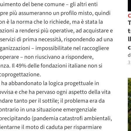
imento del bene comune – gli altri enti
pre più assumeranno un profilo misto, quindi
n è la norma che lo richiede, ma è stata la
T
t
ioni a rendersi più operative, ad acquistare e
l
 servizi di prima necessità, rispondendo ad una
c
rganizzazioni – impossibilitate nel raccogliere
d
l’operare – non riuscivano a rispondere,
3
za. Il 49% delle fondazioni italiane non si
 coprogettazione.
, ha abbandonato la logica progettuale in
visa e che ha pervaso ogni aspetto della vita
dare tanto per il sottile; il problema era da
 contrario in una situazione emergenziale
precipitando (pandemia catastrofi ambientali,
ficientarne il moto di caduta per risparmiare