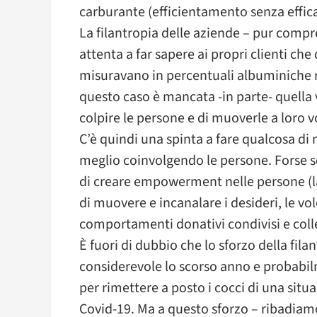
carburante (efficientamento senza effica
La filantropia delle aziende – pur comp
attenta a far sapere ai propri clienti che
misuravano in percentuali albuminiche ri
questo caso è mancata -in parte- quella
colpire le persone e di muoverle a loro v
C’è quindi una spinta a fare qualcosa d
meglio coinvolgendo le persone. Forse s
di creare empowerment nelle persone (la
di muovere e incanalare i desideri, le vol
comportamenti donativi condivisi e colle
È fuori di dubbio che lo sforzo della filan
considerevole lo scorso anno e probabi
per rimettere a posto i cocci di una situ
Covid-19. Ma a questo sforzo – ribadiamo