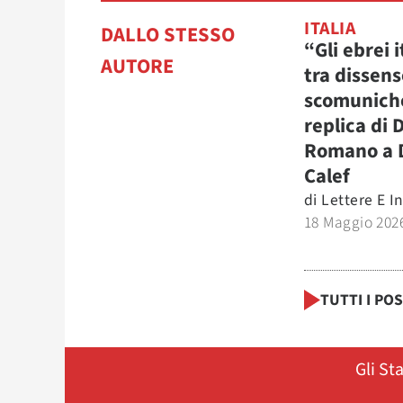
ITALIA
DALLO STESSO
“Gli ebrei i
AUTORE
tra dissens
scomuniche
replica di 
Romano a 
Calef
di
Lettere E I
18 Maggio 202
TUTTI I PO
Gli St