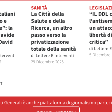
SANITÀ
LEGISLAZ
taliani
La Città della
“IL DDL 
o e
Salute e della
l’antise
”: la
Ricerca, un altro
un attacc
Davide
passo verso la
libertà d
David
privatizzazione
critica”
totale della sanità
di
Lettere E
5 Dicembre 
nterventi
di
Lettere E Interventi
6
29 Dicembre 2025
ST
ati Generali è anche piattaforma di giornalismo partec