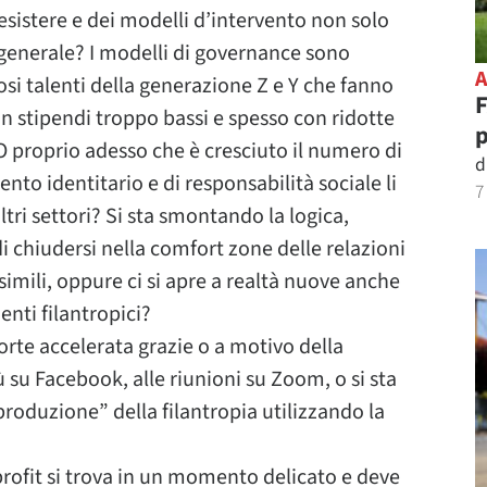
sistere e dei modelli d’intervento non solo
n generale? I modelli di governance sono
si talenti della generazione Z e Y che fanno
F
on stipendi troppo bassi e spesso con ridotte
O proprio adesso che è cresciuto il numero di
d
to identitario e di responsabilità sociale li
7
ltri settori? Si sta smontando la logica,
i chiudersi nella comfort zone delle relazioni
 simili, oppure ci si apre a realtà nuove anche
enti filantropici?
forte accelerata grazie o a motivo della
 su Facebook, alle riunioni su Zoom, o si sta
roduzione” della filantropia utilizzando la
 profit si trova in un momento delicato e deve