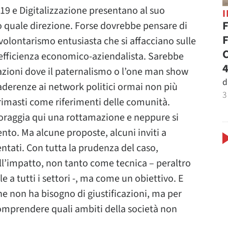
-19 e Digitalizzazione presentano al suo
F
o quale direzione. Forse dovrebbe pensare di
F
l volontarismo entusiasta che si affacciano sulle
C
ll’efficienza economico-aziendalista. Sarebbe
4
uazioni dove il paternalismo o l’one man show
d
 aderenze ai network politici ormai non più
3
rimasti come riferimenti delle comunità.
ncoraggia qui una rottamazione e neppure si
o. Ma alcune proposte, alcuni inviti a
entati. Con tutta la prudenza del caso,
ll’impatto, non tanto come tecnica – peraltro
e a tutti i settori -, ma come un obiettivo. E
he non ha bisogno di giustificazioni, ma per
 comprendere quali ambiti della società non