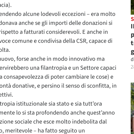
cia).
rendendo alcune lodevoli eccezioni – era molto
S
 donava anche se gli importi delle donazioni si
I
spetto a fatturati considerevoli. E anche in
p
 voce comune e condivisa della CSR, capace di
t
olta.
g
i nuovo, forse anche in modo innovativo ma
d
2
ervirebbero una filantropia e un Settore capaci
 consapevolezza di poter cambiare le cose) e
ontà donative, e persino il senso di sconfitta, in
ttivi.
tropia istituzionale sia stato e sia tutt’ora
lmente lo si sta profondendo anche quest’anno
azione sociale che esce molto indebolita dal
, meritevole – ha fatto seguito un