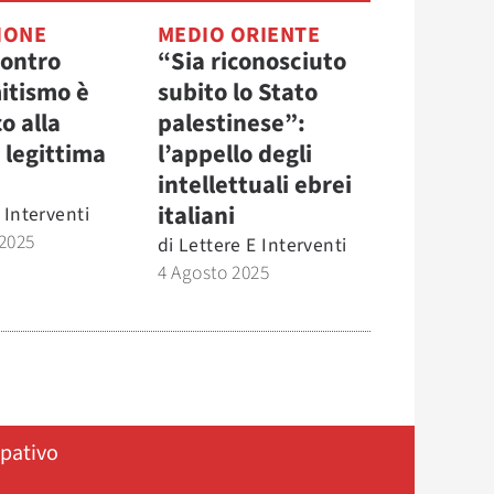
IONE
MEDIO ORIENTE
contro
“Sia riconosciuto
mitismo è
subito lo Stato
o alla
palestinese”:
i legittima
l’appello degli
intellettuali ebrei
italiani
 Interventi
2025
di
Lettere E Interventi
4 Agosto 2025
ipativo