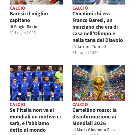
CALCIO
CALCIO
Baresi: il miglior
Chiedimi chi era
capitano
Franco Baresi, un
marziano che era di
di
Biagio Riccio
31 Luglio 2026
casa nell’Olimpo e
nella tana del Diavolo
di
Jacopo Tondelli
31 Luglio 2026
CALCIO
CALCIO
Se l’Italia non va ai
Cartellino rosso: la
mondiali un motivo ci
disinformazione ai
sarà, e l’abbiamo
Mondiali 2026
detto al mondo
di
Maria Giovanna Sessa