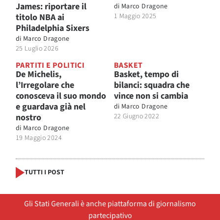
James: riportare il
di
Marco Dragone
titolo NBA ai
1 Maggio 2025
Philadelphia Sixers
di
Marco Dragone
25 Luglio 2026
PARTITI E POLITICI
BASKET
De Michelis,
Basket, tempo di
l’Irregolare che
bilanci: squadra che
conosceva il suo mondo
vince non si cambia
e guardava già nel
di
Marco Dragone
nostro
22 Giugno 2022
di
Marco Dragone
19 Maggio 2024
TUTTI I POST
Gli Stati Generali è anche piattaforma di giornalismo
partecipativo