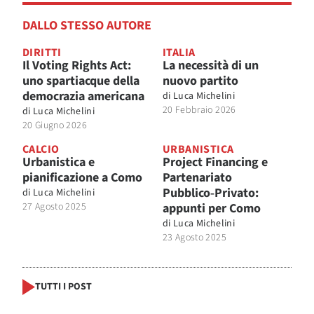
DALLO STESSO AUTORE
DIRITTI
ITALIA
Il Voting Rights Act:
La necessità di un
uno spartiacque della
nuovo partito
democrazia americana
di
Luca Michelini
20 Febbraio 2026
di
Luca Michelini
20 Giugno 2026
CALCIO
URBANISTICA
Urbanistica e
Project Financing e
pianificazione a Como
Partenariato
Pubblico‑Privato:
di
Luca Michelini
27 Agosto 2025
appunti per Como
di
Luca Michelini
23 Agosto 2025
TUTTI I POST