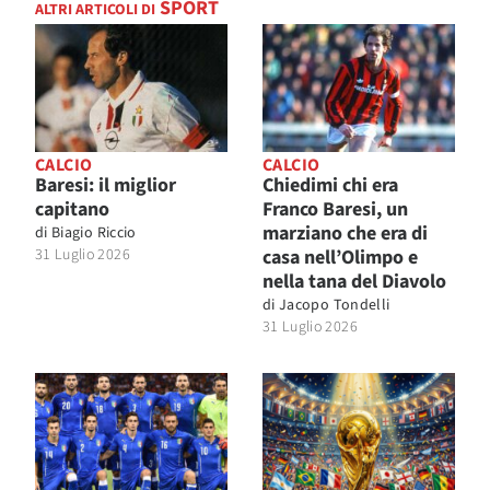
SPORT
ALTRI ARTICOLI DI
CALCIO
CALCIO
Baresi: il miglior
Chiedimi chi era
capitano
Franco Baresi, un
marziano che era di
di
Biagio Riccio
31 Luglio 2026
casa nell’Olimpo e
nella tana del Diavolo
di
Jacopo Tondelli
31 Luglio 2026