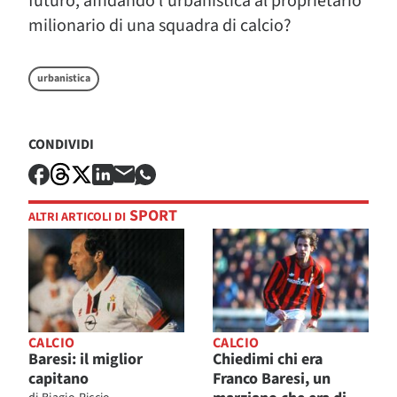
futuro, affidando l’urbanistica al proprietario
milionario di una squadra di calcio?
urbanistica
CONDIVIDI
SPORT
ALTRI ARTICOLI DI
CALCIO
CALCIO
Baresi: il miglior
Chiedimi chi era
capitano
Franco Baresi, un