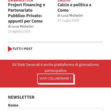
URBANISTICA
CALCIO
Project Financing e
Calcio e politica a
Partenariato
Como
Pubblico‑Privato:
di
Luca Michelini
appunti per Como
27 Luglio 2025
di
Luca Michelini
23 Agosto 2025
TUTTI I POST
Gli Stati Generali è anche piattaforma di giornalismo
partecipativo
VUOI COLLABORARE ?
NEWSLETTER
Nome