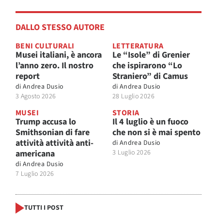
DALLO STESSO AUTORE
BENI CULTURALI
LETTERATURA
Musei italiani, è ancora
Le “Isole” di Grenier
l’anno zero. Il nostro
che ispirarono “Lo
report
Straniero” di Camus
di
Andrea Dusio
di
Andrea Dusio
3 Agosto 2026
28 Luglio 2026
MUSEI
STORIA
Trump accusa lo
Il 4 luglio è un fuoco
Smithsonian di fare
che non si è mai spento
attività attività anti-
di
Andrea Dusio
americana
3 Luglio 2026
di
Andrea Dusio
7 Luglio 2026
TUTTI I POST