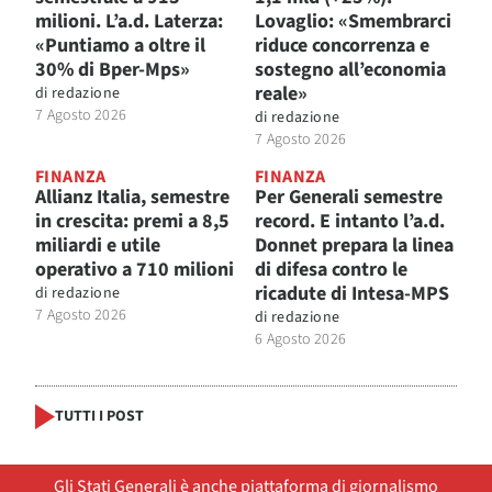
milioni. L’a.d. Laterza:
Lovaglio: «Smembrarci
«Puntiamo a oltre il
riduce concorrenza e
30% di Bper-Mps»
sostegno all’economia
reale»
di
redazione
7 Agosto 2026
di
redazione
7 Agosto 2026
FINANZA
FINANZA
Allianz Italia, semestre
Per Generali semestre
in crescita: premi a 8,5
record. E intanto l’a.d.
miliardi e utile
Donnet prepara la linea
operativo a 710 milioni
di difesa contro le
ricadute di Intesa-MPS
di
redazione
7 Agosto 2026
di
redazione
6 Agosto 2026
TUTTI I POST
Gli Stati Generali è anche piattaforma di giornalismo