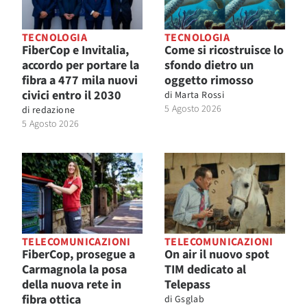
TECNOLOGIA
TECNOLOGIA
FiberCop e Invitalia,
Come si ricostruisce lo
accordo per portare la
sfondo dietro un
fibra a 477 mila nuovi
oggetto rimosso
civici entro il 2030
di
Marta Rossi
5 Agosto 2026
di
redazione
5 Agosto 2026
TELECOMUNICAZIONI
TELECOMUNICAZIONI
FiberCop, prosegue a
On air il nuovo spot
Carmagnola la posa
TIM dedicato al
della nuova rete in
Telepass
fibra ottica
di
Gsglab