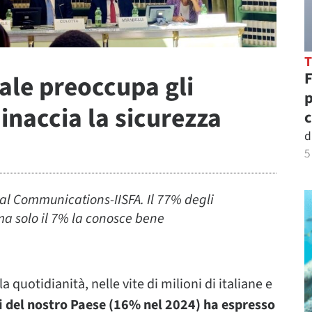
F
ciale preoccupa gli
p
minaccia la sicurezza
c
d
5
tal Communications-IISFA. Il 77% degli
 ma solo il 7% la conosce bene
la quotidianità, nelle vite di milioni di italiane e
ni del nostro Paese (16% nel 2024) ha espresso