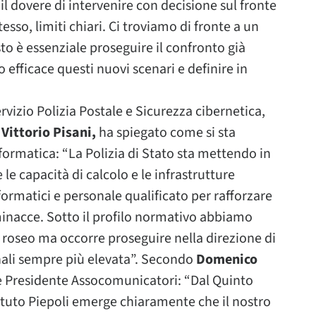
il dovere di intervenire con decisione sul fronte
sso, limiti chiari. Ci troviamo di fronte a un
o è essenziale proseguire il confronto già
 efficace questi nuovi scenari e definire in
ervizio Polizia Postale e Sicurezza cibernetica,
o
Vittorio Pisani,
ha spiegato come si sta
formatica: “La Polizia di Stato sta mettendo in
e capacità di calcolo e le infrastrutture
rmatici e personale qualificato per rafforzare
 minacce. Sotto il profilo normativo abbiamo
e roseo ma occorre proseguire nella direzione di
nali sempre più elevata”. Secondo
Domenico
e Presidente Assocomunicatori: “Dal Quinto
tuto Piepoli emerge chiaramente che il nostro