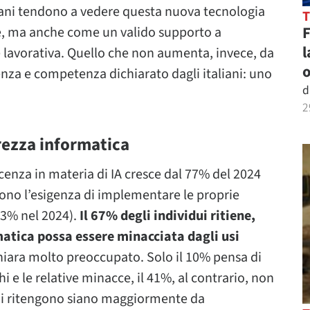
taliani tendono a vedere questa nuova tecnologia
e, ma anche come un valido supporto a
l
 e lavorativa. Quello che non aumenta, invece, da
o
scenza e competenza dichiarato dagli italiani: uno
d
2
rezza informatica
scenza in materia di IA cresce dal 77% del 2024
tono l’esigenza di implementare le proprie
23% nel 2024).
Il 67% degli individui ritiene,
rmatica possa essere minacciata dagli usi
chiara molto preoccupato. Solo il 10% pensa di
hi e le relative minacce, il 41%, al contrario, non
dini ritengono siano maggiormente da