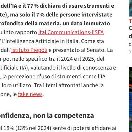
 dell’IA e il 77% dichiara di usare strumenti e
te), ma solo il 7% delle persone intervistate
ofondita della materia, un dato immutato
C
quinto rapporto
Ital Communications-IISFA
d
L’Intelligenza Artificiale in Italia. Come sta
d
dall’
Istituto Piepoli
e presentato al Senato. La
5
po, nello specifico tra il 2024 e il 2025, del
rtificiale (IA), valutando il livello di conoscenza e
ne, la percezione d’uso di strumenti come l’IA
loro utilizzo. Tra i temi affrontati anche la
ione, le
fake news
.
 confidenza, non la competenza
 il 18% (13% nel 2024) sente di potersi affidare ai