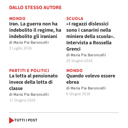
DALLO STESSO AUTORE
MONDO
SCUOLA
Iran. La guerra non ha
«I ragazzi dislessici
indebolito il regime, ha
sono i canarini nella
indebolito gli iraniani
miniera della scuola».
Intervista a Rossella
di
Maria Pia Baroncelli
3 Luglio 2026
Grenci
di
Maria Pia Baroncelli
25 Giugno 2026
PARTITI E POLITICI
MONDO
La lotta al pensionato
Quando volevo essere
invece della lotta di
ebrea
classe
di
Maria Pia Baroncelli
6 Giugno 2026
di
Maria Pia Baroncelli
17 Giugno 2026
TUTTI I POST