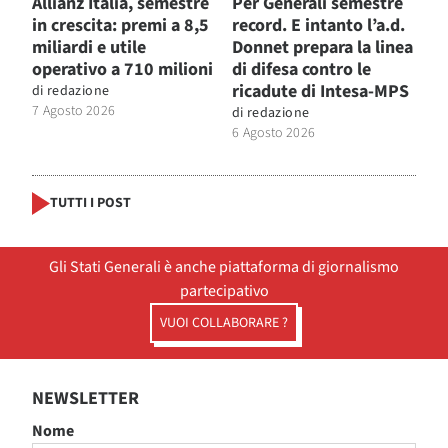
Allianz Italia, semestre
Per Generali semestre
in crescita: premi a 8,5
record. E intanto l’a.d.
miliardi e utile
Donnet prepara la linea
operativo a 710 milioni
di difesa contro le
ricadute di Intesa-MPS
di
redazione
7 Agosto 2026
di
redazione
6 Agosto 2026
TUTTI I POST
Gli Stati Generali è anche piattaforma di giornalismo
partecipativo
VUOI COLLABORARE ?
NEWSLETTER
Nome