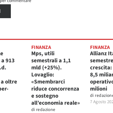
n per commentare
I
FINANZA
FINANZA
le
Mps, utili
Allianz It
 a 913
semestrali a 1,1
semestre
.d.
mld (+25%).
crescita:
Lovaglio:
8,5 miliar
a oltre
«Smembrarci
operativ
per-
riduce concorrenza
milioni
e sostegno
di
redazion
7 Agosto 20
all’economia reale»
di
redazione