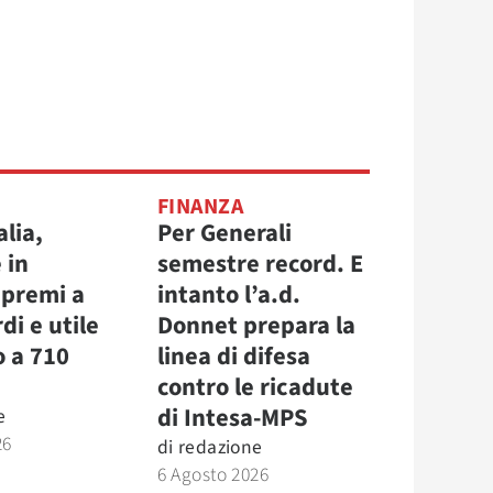
FINANZA
alia,
Per Generali
 in
semestre record. E
 premi a
intanto l’a.d.
di e utile
Donnet prepara la
o a 710
linea di difesa
contro le ricadute
di Intesa-MPS
e
26
di
redazione
6 Agosto 2026