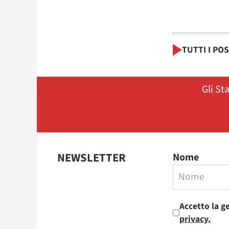
TUTTI I PO
Gli St
NEWSLETTER
Nome
Accetto la g
privacy.