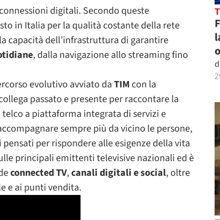
 connessioni digitali. Secondo queste
to in Italia per la qualità costante della rete
l
la capacità dell’infrastruttura di garantire
o
otidiane
, dalla navigazione allo streaming fino
d
2
ercorso evolutivo avviato da
TIM
con la
 collega passato e presente per raccontare la
elco a piattaforma integrata di servizi e
di accompagnare sempre più da vicino le persone,
 pensati per rispondere alle esigenze della vita
le principali emittenti televisive nazionali ed è
ude
connected TV
,
canali digitali e social
, oltre
e e ai punti vendita.