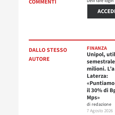
Devi fare logi
COMMENTI
ACCED
FINANZA
DALLO STESSO
Unipol, uti
AUTORE
semestrale
milioni. L’a
Laterza:
«Puntiamo 
il 30% di B
Mps»
di
redazione
7 Agosto 2026