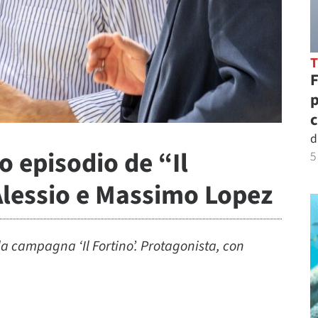
F
p
c
d
o episodio de “Il
5
Alessio e Massimo Lopez
a campagna ‘Il Fortino’. Protagonista, con