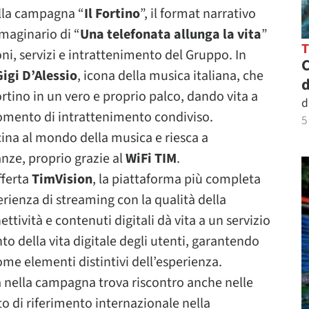
lla campagna “
Il Fortino
”, il format narrativo
mmaginario di “
Una telefonata allunga la vita
”
ni, servizi e intrattenimento del Gruppo. In
C
Gigi D’Alessio
, icona della musica italiana, che
d
ortino in un vero e proprio palco, dando vita a
d
mento di intrattenimento condiviso.
5
cina al mondo della musica e riesca a
nze, proprio grazie al
WiFi TIM
.
fferta
TimVision
, la piattaforma più completa
erienza di streaming con la qualità della
ettività e contenuti digitali dà vita a un servizio
della vita digitale degli utenti, garantendo
come elementi distintivi dell’esperienza.
a nella campagna trova riscontro anche nelle
to di riferimento internazionale nella