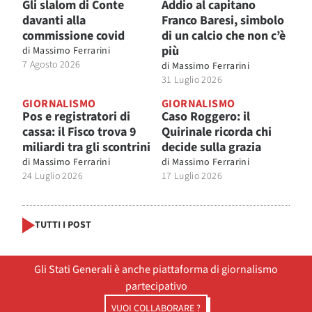
Gli slalom di Conte
Addio al capitano
davanti alla
Franco Baresi, simbolo
commissione covid
di un calcio che non c’è
più
di
Massimo Ferrarini
7 Agosto 2026
di
Massimo Ferrarini
31 Luglio 2026
GIORNALISMO
GIORNALISMO
Pos e registratori di
Caso Roggero: il
cassa: il Fisco trova 9
Quirinale ricorda chi
miliardi tra gli scontrini
decide sulla grazia
di
Massimo Ferrarini
di
Massimo Ferrarini
24 Luglio 2026
17 Luglio 2026
TUTTI I POST
Gli Stati Generali è anche piattaforma di giornalismo
partecipativo
VUOI COLLABORARE ?