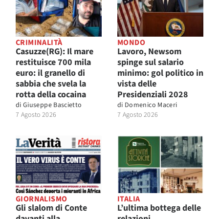
CRIMINALITÀ
MONDO
Casuzze(RG): Il mare
Lavoro, Newsom
restituisce 700 mila
spinge sul salario
euro: il granello di
minimo: gol politico in
sabbia che svela la
vista delle
rotta della cocaina
Presidenziali 2028
di
Giuseppe Bascietto
di
Domenico Maceri
7 Agosto 2026
7 Agosto 2026
GIORNALISMO
ITALIA
Gli slalom di Conte
L’ultima bottega delle
davanti alla
relazioni