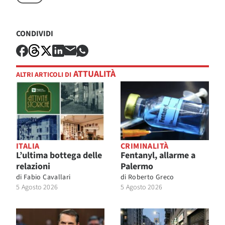
CONDIVIDI
ATTUALITÀ
ALTRI ARTICOLI DI
ITALIA
CRIMINALITÀ
L’ultima bottega delle
Fentanyl, allarme a
relazioni
Palermo
di
Fabio Cavallari
di
Roberto Greco
5 Agosto 2026
5 Agosto 2026