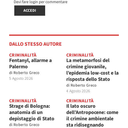
Devi fare login per commentare
ACCEDI
DALLO STESSO AUTORE
CRIMINALITÀ
CRIMINALITÀ
Fentanyl, allarme a
La metamorfosi del
Palermo
crimine giovanile,
l’epidemia low-cost e la
di
Roberto Greco
5 Agosto 2026
risposta dello Stato
di
Roberto Greco
4 Agosto 2026
CRIMINALITÀ
CRIMINALITÀ
Strage di Bologna:
Il lato oscuro
anatomia di un
dell’Antropocene: come
depistaggio di Stato
il crimine ambientale
sta ridisegnando
di
Roberto Greco