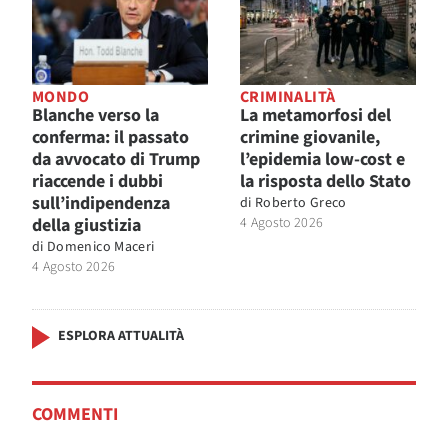
MONDO
CRIMINALITÀ
Blanche verso la
La metamorfosi del
conferma: il passato
crimine giovanile,
da avvocato di Trump
l’epidemia low-cost e
riaccende i dubbi
la risposta dello Stato
sull’indipendenza
di
Roberto Greco
della giustizia
4 Agosto 2026
di
Domenico Maceri
4 Agosto 2026
ESPLORA ATTUALITÀ
COMMENTI